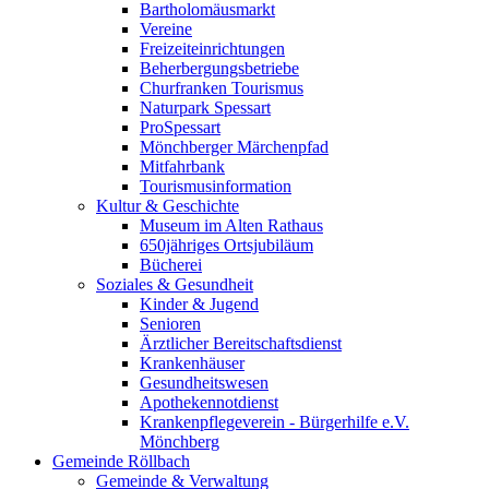
Bartholomäusmarkt
Vereine
Freizeiteinrichtungen
Beherbergungsbetriebe
Churfranken Tourismus
Naturpark Spessart
ProSpessart
Mönchberger Märchenpfad
Mitfahrbank
Tourismusinformation
Kultur & Geschichte
Museum im Alten Rathaus
650jähriges Ortsjubiläum
Bücherei
Soziales & Gesundheit
Kinder & Jugend
Senioren
Ärztlicher Bereitschaftsdienst
Krankenhäuser
Gesundheitswesen
Apothekennotdienst
Krankenpflegeverein - Bürgerhilfe e.V.
Mönchberg
Gemeinde Röllbach
Gemeinde & Verwaltung