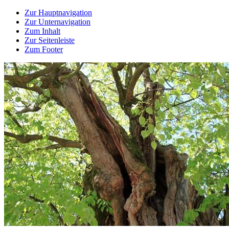
Zur Hauptnavigation
Zur Unternavigation
Zum Inhalt
Zur Seitenleiste
Zum Footer