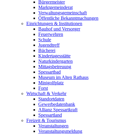
Bürgermeister
Marktgemeinderat
Verwaltungsgemeinschaft
Öffentliche Bekanntmachungen
Einrichtungen & Institutionen
Bauhof und Versorger
Feuerwehren
Schule
Jugendtreff
Bücherei
Kindertagesstätte
Naturkindergarten
Mittagsbetreuung
Spessartbad
Museum im Alten Rathaus
Minigolfplatz
Forst
Wirtschaft & Verkehr
Standortdaten
Gewerbedatenbank
Allianz Spessartkraft
Spessartland
Freizeit & Tourismus
Veranstaltungen
Veranstaltungsmeldung