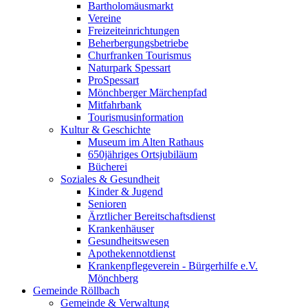
Bartholomäusmarkt
Vereine
Freizeiteinrichtungen
Beherbergungsbetriebe
Churfranken Tourismus
Naturpark Spessart
ProSpessart
Mönchberger Märchenpfad
Mitfahrbank
Tourismusinformation
Kultur & Geschichte
Museum im Alten Rathaus
650jähriges Ortsjubiläum
Bücherei
Soziales & Gesundheit
Kinder & Jugend
Senioren
Ärztlicher Bereitschaftsdienst
Krankenhäuser
Gesundheitswesen
Apothekennotdienst
Krankenpflegeverein - Bürgerhilfe e.V.
Mönchberg
Gemeinde Röllbach
Gemeinde & Verwaltung