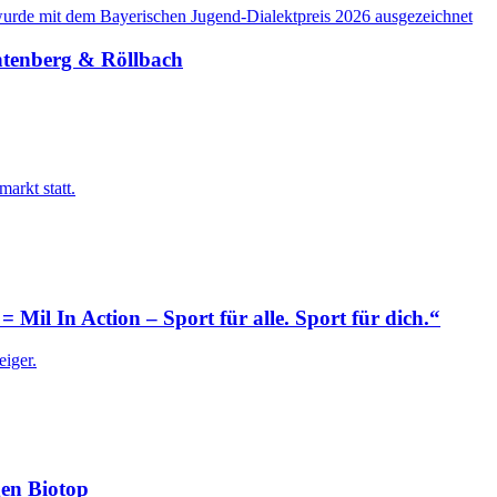
urde mit dem Bayerischen Jugend-Dialektpreis 2026 ausgezeichnet
htenberg & Röllbach
arkt statt.
il In Action – Sport für alle. Sport für dich.“
eiger.
en Biotop