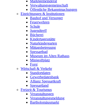
Marktgemeinderat
Verwaltungsgemeinschaft
Öffentliche Bekanntmachungen
Einrichtungen & Institutionen
Bauhof und Versorger
Feuerwehren
Schule
Jugendtreff
Bücherei
Kindertagesstätte
Naturkindergarten
Mittagsbetreuung
Spessartbad
Museum im Alten Rathaus
Minigolfplatz
Forst
Wirtschaft & Verkehr
Standortdaten
Gewerbedatenbank
Allianz Spessartkraft
Spessartland
Freizeit & Tourismus
Veranstaltungen
Veranstaltungsmeldung
Bartholomäusmarkt