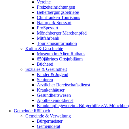
Vereine
Freizeiteinrichtungen
Beherbergungsbetriebe
Churfranken Tourismus
Naturpark Spessart
ProSpessart
Mönchberger Märchenpfad
Mitfahrbank
Tourismusinformation
Kultur & Geschichte
Museum im Alten Rathaus
650jähriges Ortsjubiläum
Bücherei
Soziales & Gesundheit
Kinder & Jugend
Senioren
Ärztlicher Bereitschaftsdienst
Krankenhäuser
Gesundheitswesen
Apothekennotdienst
Krankenpflegeverein - Bürgerhilfe e.V. Mönchber
Gemeinde Röllbach
Gemeinde & Verwaltung
Bürgermeister
Gemeinderat