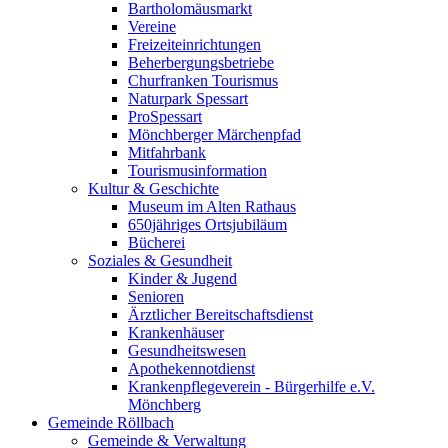
Bartholomäusmarkt
Vereine
Freizeiteinrichtungen
Beherbergungsbetriebe
Churfranken Tourismus
Naturpark Spessart
ProSpessart
Mönchberger Märchenpfad
Mitfahrbank
Tourismusinformation
Kultur & Geschichte
Museum im Alten Rathaus
650jähriges Ortsjubiläum
Bücherei
Soziales & Gesundheit
Kinder & Jugend
Senioren
Ärztlicher Bereitschaftsdienst
Krankenhäuser
Gesundheitswesen
Apothekennotdienst
Krankenpflegeverein - Bürgerhilfe e.V.
Mönchberg
Gemeinde Röllbach
Gemeinde & Verwaltung