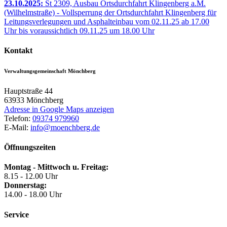
23.10.2025:
St 2309, Ausbau Ortsdurchfahrt Klingenberg a.M.
(Wilhelmstraße) - Vollsperrung der Ortsdurchfahrt Klingenberg für
Leitungsverlegungen und Asphalteinbau vom 02.11.25 ab 17.00
Uhr bis voraussichtlich 09.11.25 um 18.00 Uhr
Kontakt
Verwaltungsgemeinschaft Mönchberg
Hauptstraße 44
63933
Mönchberg
Adresse in Google Maps anzeigen
Telefon:
09374 979960
E-Mail:
info@moenchberg.de
Öffnungszeiten
Montag - Mittwoch u. Freitag:
8.15 - 12.00 Uhr
Donnerstag:
14.00 - 18.00 Uhr
Service