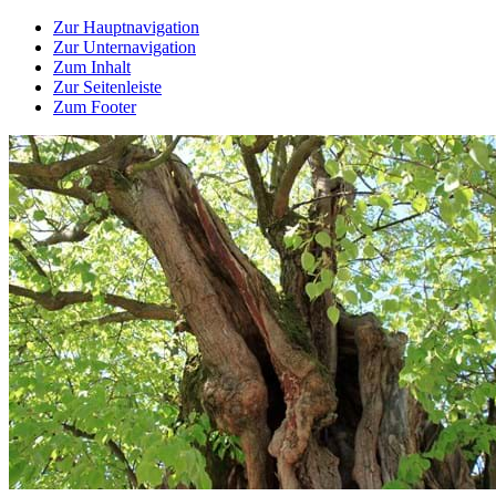
Zur Hauptnavigation
Zur Unternavigation
Zum Inhalt
Zur Seitenleiste
Zum Footer