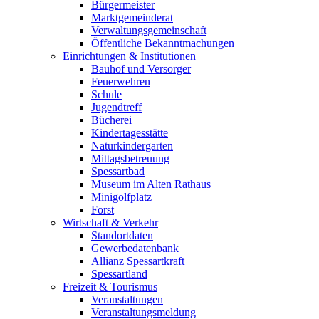
Bürgermeister
Marktgemeinderat
Verwaltungsgemeinschaft
Öffentliche Bekanntmachungen
Einrichtungen & Institutionen
Bauhof und Versorger
Feuerwehren
Schule
Jugendtreff
Bücherei
Kindertagesstätte
Naturkindergarten
Mittagsbetreuung
Spessartbad
Museum im Alten Rathaus
Minigolfplatz
Forst
Wirtschaft & Verkehr
Standortdaten
Gewerbedatenbank
Allianz Spessartkraft
Spessartland
Freizeit & Tourismus
Veranstaltungen
Veranstaltungsmeldung