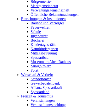
Bürgermeister
Marktgemeinderat
Verwaltungsgemeinschaft
Öffentliche Bekanntmachungen
Einrichtungen & Institutionen
Bauhof und Versorger
Feuerwehren
Schule
Jugendtreff
Bücherei
Kindertagesstätte
Naturkindergarten
Mittagsbetreuung
Spessartbad
Museum im Alten Rathaus
Minigolfplatz
Forst
Wirtschaft & Verkehr
Standortdaten
Gewerbedatenbank
Allianz Spessartkraft
Spessartland
Freizeit & Tourismus
Veranstaltungen
Veranstaltungsmeldung