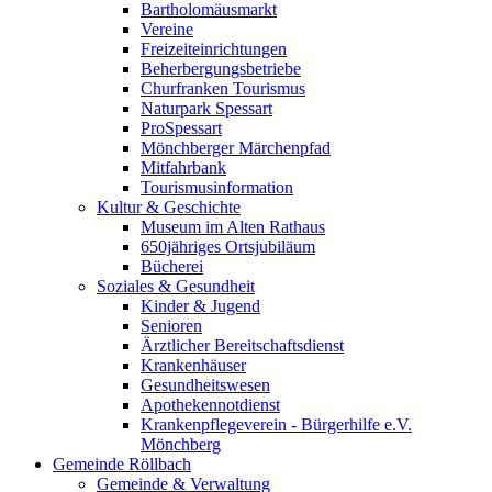
Bartholomäusmarkt
Vereine
Freizeiteinrichtungen
Beherbergungsbetriebe
Churfranken Tourismus
Naturpark Spessart
ProSpessart
Mönchberger Märchenpfad
Mitfahrbank
Tourismusinformation
Kultur & Geschichte
Museum im Alten Rathaus
650jähriges Ortsjubiläum
Bücherei
Soziales & Gesundheit
Kinder & Jugend
Senioren
Ärztlicher Bereitschaftsdienst
Krankenhäuser
Gesundheitswesen
Apothekennotdienst
Krankenpflegeverein - Bürgerhilfe e.V.
Mönchberg
Gemeinde Röllbach
Gemeinde & Verwaltung