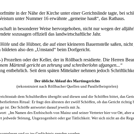
rfmitte in der Nähe der Kirche unter einer Gerichtslinde tagte, bei schl
 Weistum unter Nummer 16 erwähnte „gemeine hauß“, das Rathaus.
haft in besonderer Weise hervorgehoben, nicht nur wegen der alljährli
dete sozusagen offiziell das landwirtschaftliche Jahr.
 Höfe und die Hübner, die auf einer kleineren Bauernstelle saßen, nich
bildeten also den „Umstand“ beim Dorfgericht.
-) Prozelten oder der Keller, der in Röllbach residierte. Die Herren Bea
enem Märtenß gericht an zehrung und schreiberlohn ufgangen...“
rung entbehrlich. Seit dem späten Mittelalter nehmen jedoch Schriftlichk
Der übliche Ablauf des Martinsgerichts
(rekonstruiert nach Röllbacher Quellen und Parallelbeispielen)
Gerichtsstab dem Schultheißen übergibt und diesen und die Schöffen bittet, das Ger
lieferten Ritual: Er fragt den ältesten der zwölf Schöffen, ob das Gericht richtig 
 ist. Der Schöffe antwortet darauf jeweils mit Ja.
twort: „Im Namen des Erzbischofs von Mainz und seiner Vertreter hier vor Ort, abe
et jedwede Störung, Ungezogenheit oder gar Tätlichkeit. Wer sich nicht an die Reg
t vorgelesen und so ins Gedächtnis gerufen worden.