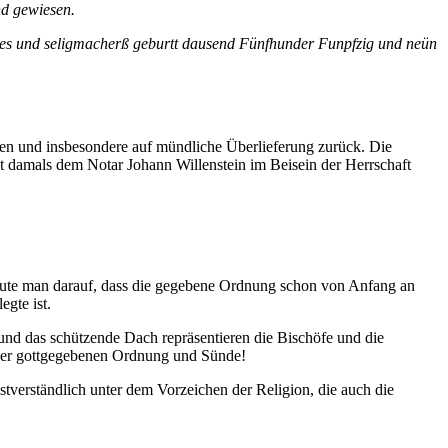
nd gewiesen.
andes und seligmacherß geburtt dausend Fünfhunder Funpfzig und neün
den und insbesondere auf mündliche Überlieferung zurück. Die
 damals dem Notar Johann Willenstein im Beisein der Herrschaft
rtraute man darauf, dass die gegebene Ordnung schon von Anfang an
gte ist.
r und das schützende Dach repräsentieren die Bischöfe und die
 der gottgegebenen Ordnung und Sünde!
stverständlich unter dem Vorzeichen der Religion, die auch die