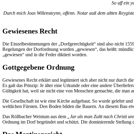
So uff ein 
Durch mich Joas Willensteynn, offenn. Notar auß dem altten Reygist
Gewiesenes Recht
Die Einzelbestimmungen der „Dorfgerechtigkeit“ sind also nicht 155
Regelungen der Dorfordnung wurden „gewiesen“, das heißt: mündlich
„gewiesen“ und in die Feder diktiert worden.
Gottgegebene Ordnung
Gewiesenes Recht erklärt und legitimiert sich aber nicht nur durch die 
Es galt das Prinzip: Je älter eine Urkunde oder eine andere Überlief
Gültigkeit hat, weil sie nicht eine von Menschen gemachte, die man a
Die Gesellschaft ist wie eine Kirche aufgebaut. So wurde gelehrt und 
weltlichen Fürsten. Den Boden bilden die Bauern. An diesem Bau et
Das Röllbacher Weistum aus dem
„Jar als man Zaltt nach Christi u
Ordnung im Dorf begründet und schützt. Die dominierende Stellung der