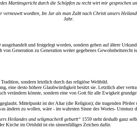
yedes Martinsgericht durch die Schöpfen zu recht wirt mir gesprochen u
er verneuwtt wordten, Im Jar als man Zaltt nach Christi unsers Heil
Jahr
.
9 ausgehandelt und festgelegt worden, sondern gehen auf ältere Urkun
 von Generation zu Generation weiter gegebenes Gewohnheitsrecht ist
Tradition, sondern letztlich durch das religiöse Weltbild.
erung, eine desto höhere Glaubwürdigkeit besitzt sie. Letztlich aber ve
uch verändern könnte, sondern eine von Gott für alle Ewigkeit grundgele
geglaubt. Mittelpunkt ist der Altar (die Religion); die tragenden Pfeile
was ändern zu wollen, wäre - im wahrsten Sinne des Wortes- Umsturz
nsers Heilandes und seligmacherß geburtt“
1559 steht deshalb ganz selb
 Kirche im Ortsbild ist ein sinnenfälliges Zeichen dafür.