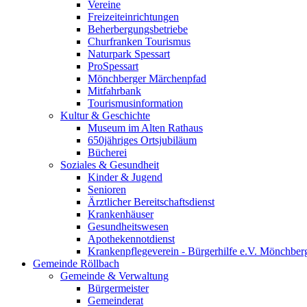
Vereine
Freizeiteinrichtungen
Beherbergungsbetriebe
Churfranken Tourismus
Naturpark Spessart
ProSpessart
Mönchberger Märchenpfad
Mitfahrbank
Tourismusinformation
Kultur & Geschichte
Museum im Alten Rathaus
650jähriges Ortsjubiläum
Bücherei
Soziales & Gesundheit
Kinder & Jugend
Senioren
Ärztlicher Bereitschaftsdienst
Krankenhäuser
Gesundheitswesen
Apothekennotdienst
Krankenpflegeverein - Bürgerhilfe e.V. Mönchber
Gemeinde Röllbach
Gemeinde & Verwaltung
Bürgermeister
Gemeinderat