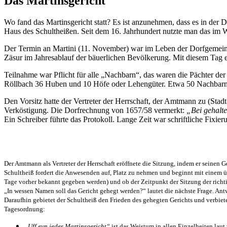
Das Martinsgericht
Wo fand das Martinsgericht statt? Es ist anzunehmen, dass es in der Do
Haus des Schultheißen. Seit dem 16. Jahrhundert nutzte man das im
Der Termin an Martini (11. November) war im Leben der Dorfgemeinsc
Zäsur im Jahresablauf der bäuerlichen Bevölkerung. Mit diesem Tag en
Teilnahme war Pflicht für alle „Nachbarn“, das waren die Pächter der
Röllbach 36 Huben und 10 Höfe oder Lehengüter. Etwa 50 Nachbarn 
Den Vorsitz hatte der Vertreter der Herrschaft, der Amtmann zu (Stadt
Verköstigung. Die Dorfrechnung von 1657/58 vermerkt:
„Bei gehalt
Ein Schreiber führte das Protokoll. Lange Zeit war schriftliche Fixie
Der Amtmann als Vertreter der Herrschaft eröffnete die Sitzung, indem er seinen 
Schultheiß fordert die Anwesenden auf, Platz zu nehmen und beginnt mit einem über
Tage vorher bekannt gegeben werden) und ob der Zeitpunkt der Sitzung der richtige
„In wessen Namen soll das Gericht gehegt werden?“ lautet die nächste Frage. An
Daraufhin gebietet der Schultheiß den Frieden des gehegten Gerichts und verbiet
Tagesordnung:
„Uff eyn jedes Martinsgericht“
ist das Weistum in allen Einzelheiten lau