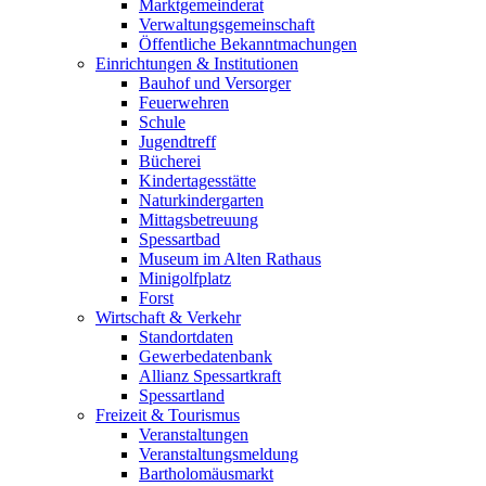
Marktgemeinderat
Verwaltungsgemeinschaft
Öffentliche Bekanntmachungen
Einrichtungen & Institutionen
Bauhof und Versorger
Feuerwehren
Schule
Jugendtreff
Bücherei
Kindertagesstätte
Naturkindergarten
Mittagsbetreuung
Spessartbad
Museum im Alten Rathaus
Minigolfplatz
Forst
Wirtschaft & Verkehr
Standortdaten
Gewerbedatenbank
Allianz Spessartkraft
Spessartland
Freizeit & Tourismus
Veranstaltungen
Veranstaltungsmeldung
Bartholomäusmarkt