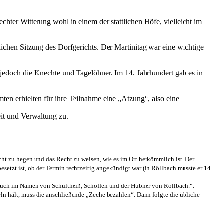
echter Witterung wohl in einem der stattlichen Höfe, vielleicht im
chen Sitzung des Dorfgerichts. Der Martinitag war eine wichtige
t jedoch die Knechte und Tagelöhner. Im 14. Jahrhundert gab es in
mten erhielten für ihre Teilnahme eine „Atzung“, also eine
eit und Verwaltung zu.
icht zu hegen und das Recht zu weisen, wie es im Ort herkömmlich ist.
Der
besetzt ist, ob der Termin rechtzeitig angekündigt war (in Röllbach musste er 14
r auch im Namen von Schultheiß, Schöffen und der Hübner von Röllbach.“.
eln hält, muss die anschließende „Zeche bezahlen“.
Dann folgte die übliche