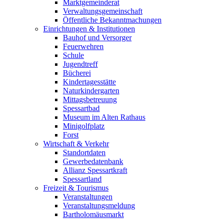
Marktgemeinderat
Verwaltungsgemeinschaft
Öffentliche Bekanntmachungen
Einrichtungen & Institutionen
Bauhof und Versorger
Feuerwehren
Schule
Jugendtreff
Bücherei
Kindertagesstätte
Naturkindergarten
Mittagsbetreuung
Spessartbad
Museum im Alten Rathaus
Minigolfplatz
Forst
Wirtschaft & Verkehr
Standortdaten
Gewerbedatenbank
Allianz Spessartkraft
Spessartland
Freizeit & Tourismus
Veranstaltungen
Veranstaltungsmeldung
Bartholomäusmarkt