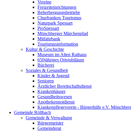
Vereine
Freizeiteinrichtungen
Beherbergungsbetriebe
Churfranken Tourismus
Naturpark Spessart
ProSpessart
Mönchberger Märchenpfad
Mitfahrbank
Tourismusinformation
Kultur & Geschichte
Museum im Alten Rathaus
650jähriges Ortsjubiläum
Bücherei
Soziales & Gesundheit
Kinder & Jugend
Senioren
Ärztlicher Bereitschaftsdienst
Krankenhäuser
Gesundheitswesen
Apothekennotdienst
Krankenpflegeverein - Bürgerhilfe e.V. Mönchber
Gemeinde Röllbach
Gemeinde & Verwaltung
Bürgermeister
Gemeinderat