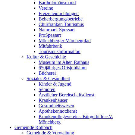
Bartholomäusmarkt
Vereine
Freizeiteinrichtungen
Beherbergungsbetriebe
Churfranken Tourismus
Naturpark Spessart
ProSpessart
Mönchberger Märchenpfad
Mitfahrbank
Tourismusinformation
Kultur & Geschichte
Museum im Alten Rathaus
650jähriges Ortsjubiläum
Bücherei
Soziales & Gesundheit
Kinder & Jugend
Senioren
Ärztlicher Bereitschaftsdienst
Krankenhäuser
Gesundheitswesen
Apothekennotdienst
Krankenpflegeverein - Bürgerhilfe e.V.
Mönchberg
Gemeinde Röllbach
Gemeinde & Verwaltung