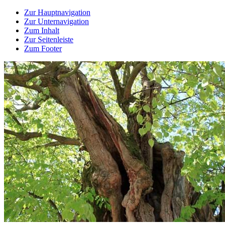
Zur Hauptnavigation
Zur Unternavigation
Zum Inhalt
Zur Seitenleiste
Zum Footer