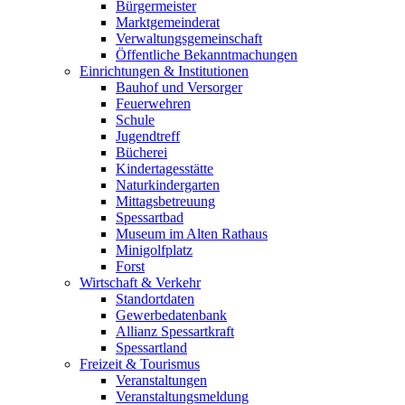
Bürgermeister
Marktgemeinderat
Verwaltungsgemeinschaft
Öffentliche Bekanntmachungen
Einrichtungen & Institutionen
Bauhof und Versorger
Feuerwehren
Schule
Jugendtreff
Bücherei
Kindertagesstätte
Naturkindergarten
Mittagsbetreuung
Spessartbad
Museum im Alten Rathaus
Minigolfplatz
Forst
Wirtschaft & Verkehr
Standortdaten
Gewerbedatenbank
Allianz Spessartkraft
Spessartland
Freizeit & Tourismus
Veranstaltungen
Veranstaltungsmeldung