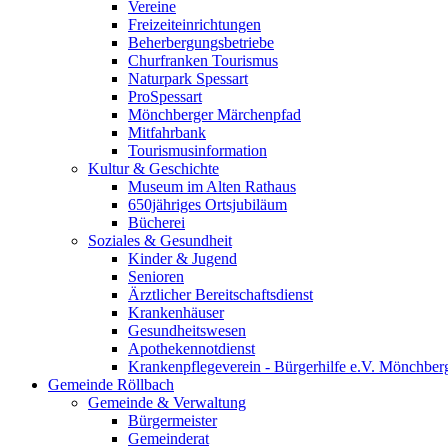
Vereine
Freizeiteinrichtungen
Beherbergungsbetriebe
Churfranken Tourismus
Naturpark Spessart
ProSpessart
Mönchberger Märchenpfad
Mitfahrbank
Tourismusinformation
Kultur & Geschichte
Museum im Alten Rathaus
650jähriges Ortsjubiläum
Bücherei
Soziales & Gesundheit
Kinder & Jugend
Senioren
Ärztlicher Bereitschaftsdienst
Krankenhäuser
Gesundheitswesen
Apothekennotdienst
Krankenpflegeverein - Bürgerhilfe e.V. Mönchber
Gemeinde Röllbach
Gemeinde & Verwaltung
Bürgermeister
Gemeinderat