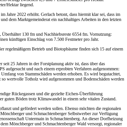
ter/Hektar liegend.
Jahre 2022 erhöht. Gerlach betont, dass hiermit klar sei, dass im
 und dem Marktgemeinderat ein nachhaltiges Arbeiten in den letzten
m, Überhälter 130 fm und Nachhiebsreste 6554 fm. Vornutzung:
nen künftigen Einschlag von 7.500 Festmeter pro Jahr.
 außer regelmäßigem Betrieb und Biotopbäume finden sich 15 auf einem
 seit 25 Jahren in der Forstplanung aktiv ist, dass über das
n GPS aufgesucht und nach einem erprobten Verfahren aufgenommen:
nd Umfang von Stammschäden werden erhoben. Es wird begutachtet,
ft so wertvolle Totholz wird aufgenommen und Bodenschäden werden
endige Rückegassen und die gezielte Eichen-Überführung
er guten Böden trotz Klimawandel in einem sehr vitalen Zustand.
flanzt und gefördert werden sollen. Ebenso möchten die regionalen
ie Mönchberger und Schmachtenberger Selbstwerber zur Verfügung
egenossenschaft Untermain in Schmachtenberg. An dieser Dorfheizung
us dem Mönchberger und Schmachtenberger Wald versorgt, regionaler