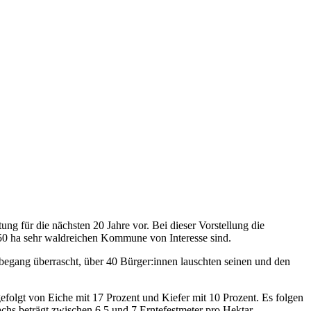
g für die nächsten 20 Jahre vor. Bei dieser Vorstellung die
250 ha sehr waldreichen Kommune von Interesse sind.
egang überrascht, über 40 Bürger:innen lauschten seinen und den
efolgt von Eiche mit 17 Prozent und Kiefer mit 10 Prozent. Es folgen
chs beträgt zwischen 6,5 und 7 Erntefestmeter pro Hektar.