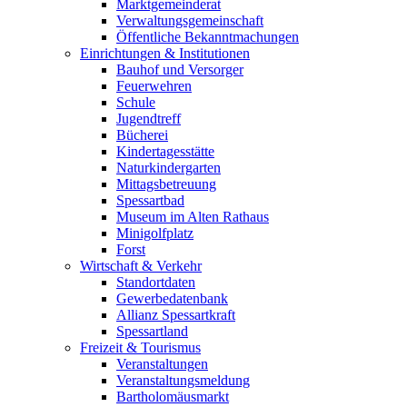
Marktgemeinderat
Verwaltungsgemeinschaft
Öffentliche Bekanntmachungen
Einrichtungen & Institutionen
Bauhof und Versorger
Feuerwehren
Schule
Jugendtreff
Bücherei
Kindertagesstätte
Naturkindergarten
Mittagsbetreuung
Spessartbad
Museum im Alten Rathaus
Minigolfplatz
Forst
Wirtschaft & Verkehr
Standortdaten
Gewerbedatenbank
Allianz Spessartkraft
Spessartland
Freizeit & Tourismus
Veranstaltungen
Veranstaltungsmeldung
Bartholomäusmarkt