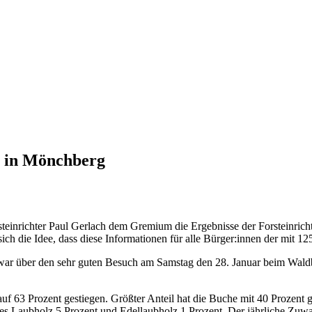
n in Mönchberg
einrichter Paul Gerlach dem Gremium die Ergebnisse der Forsteinrichtun
 die Idee, dass diese Informationen für alle Bürger:innen der mit 1
war über den sehr guten Besuch am Samstag den 28. Januar beim Waldb
f 63 Prozent gestiegen. Größter Anteil hat die Buche mit 40 Prozent g
ges Laubholz 5 Prozent und Edellaubholz 1 Prozent. Der jährliche Zuwa