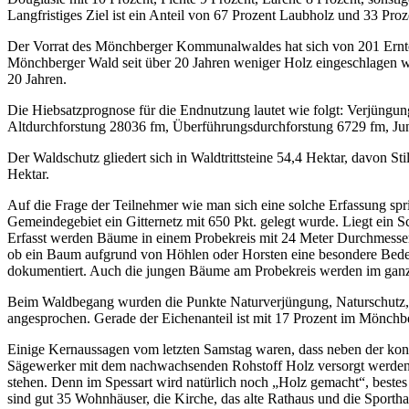
Langfristiges Ziel ist ein Anteil von 67 Prozent Laubholz und 33 Pro
Der Vorrat des Mönchberger Kommunalwaldes hat sich von 201 Erntefes
Mönchberger Wald seit über 20 Jahren weniger Holz eingeschlagen wir
20 Jahren.
Die Hiebsatzprognose für die Endnutzung lautet wie folgt: Verjüngu
Altdurchforstung 28036 fm, Überführungsdurchforstung 6729 fm, Jung
Der Waldschutz gliedert sich in Waldtrittsteine 54,4 Hektar, davon S
Hektar.
Auf die Frage der Teilnehmer wie man sich eine solche Erfassung sprich
Gemeindegebiet ein Gitternetz mit 650 Pkt. gelegt wurde. Liegt ein
Erfasst werden Bäume in einem Probekreis mit 24 Meter Durchmesse
ob ein Baum aufgrund von Höhlen oder Horsten eine besondere Bede
dokumentiert. Auch die jungen Bäume am Probekreis werden im ganze
Beim Waldbegang wurden die Punkte Naturverjüngung, Naturschutz, 
angesprochen. Gerade der Eichenanteil ist mit 17 Prozent im Mönchbe
Einige Kernaussagen vom letzten Samstag waren, dass neben der kons
Sägewerker mit dem nachwachsenden Rohstoff Holz versorgt werden 
stehen. Denn im Spessart wird natürlich noch „Holz gemacht“, beste
sind gut 35 Wohnhäuser, die Kirche, das alte Rathaus und die Sport