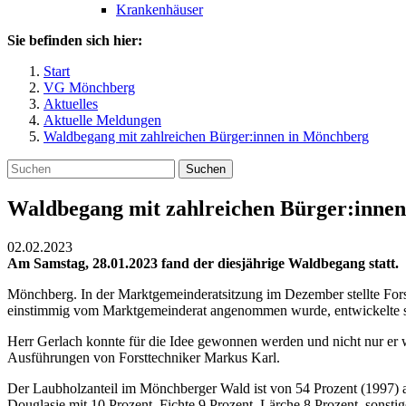
Krankenhäuser
Sie befinden sich hier:
Start
VG Mönchberg
Aktuelles
Aktuelle Meldungen
Waldbegang mit zahlreichen Bürger:innen in Mönchberg
Suchen
Waldbegang mit zahlreichen Bürger:inne
02.02.2023
Am Samstag, 28.01.2023 fand der diesjährige Waldbegang statt.
Mönchberg. In der Marktgemeinderatsitzung im Dezember stellte Forst
einstimmig vom Marktgemeinderat angenommen wurde, entwickelte sich
Herr Gerlach konnte für die Idee gewonnen werden und nicht nur er 
Ausführungen von Forsttechniker Markus Karl.
Der Laubholzanteil im Mönchberger Wald ist von 54 Prozent (1997) au
Douglasie mit 10 Prozent, Fichte 9 Prozent, Lärche 8 Prozent, sonsti