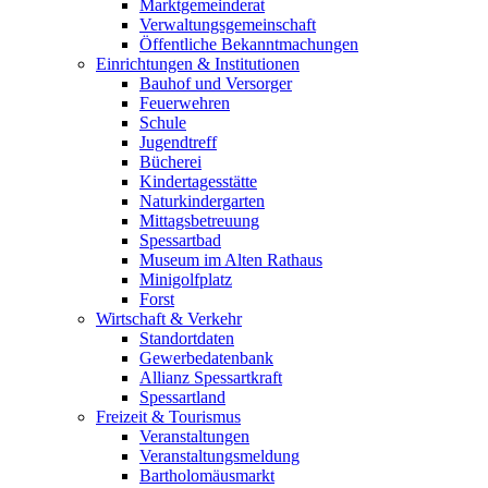
Marktgemeinderat
Verwaltungsgemeinschaft
Öffentliche Bekanntmachungen
Einrichtungen & Institutionen
Bauhof und Versorger
Feuerwehren
Schule
Jugendtreff
Bücherei
Kindertagesstätte
Naturkindergarten
Mittagsbetreuung
Spessartbad
Museum im Alten Rathaus
Minigolfplatz
Forst
Wirtschaft & Verkehr
Standortdaten
Gewerbedatenbank
Allianz Spessartkraft
Spessartland
Freizeit & Tourismus
Veranstaltungen
Veranstaltungsmeldung
Bartholomäusmarkt