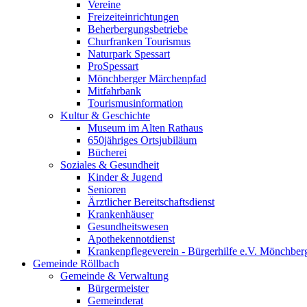
Vereine
Freizeiteinrichtungen
Beherbergungsbetriebe
Churfranken Tourismus
Naturpark Spessart
ProSpessart
Mönchberger Märchenpfad
Mitfahrbank
Tourismusinformation
Kultur & Geschichte
Museum im Alten Rathaus
650jähriges Ortsjubiläum
Bücherei
Soziales & Gesundheit
Kinder & Jugend
Senioren
Ärztlicher Bereitschaftsdienst
Krankenhäuser
Gesundheitswesen
Apothekennotdienst
Krankenpflegeverein - Bürgerhilfe e.V. Mönchber
Gemeinde Röllbach
Gemeinde & Verwaltung
Bürgermeister
Gemeinderat