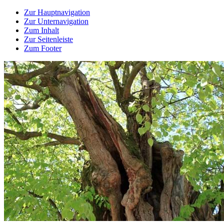
Zur Hauptnavigation
Zur Unternavigation
Zum Inhalt
Zur Seitenleiste
Zum Footer