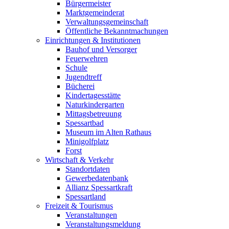
Bürgermeister
Marktgemeinderat
Verwaltungsgemeinschaft
Öffentliche Bekanntmachungen
Einrichtungen & Institutionen
Bauhof und Versorger
Feuerwehren
Schule
Jugendtreff
Bücherei
Kindertagesstätte
Naturkindergarten
Mittagsbetreuung
Spessartbad
Museum im Alten Rathaus
Minigolfplatz
Forst
Wirtschaft & Verkehr
Standortdaten
Gewerbedatenbank
Allianz Spessartkraft
Spessartland
Freizeit & Tourismus
Veranstaltungen
Veranstaltungsmeldung