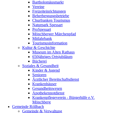
Bartholomäusmarkt
Vereine
Freizeiteinrichtungen
Beherbergungsbetriebe
Churfranken Tourismus
Naturpark Spessart
ProSpessart
Mönchberger Märchenpfad
Mitfahrbank
Tourismusinformation
Kultur & Geschichte
Museum im Alten Rathaus
650jähriges Ortsjubiläum
Bücherei
Soziales & Gesundheit
Kinder & Jugend
Senioren
Ärztlicher Bereitschaftsdienst
Krankenhäuser
Gesundheitswesen
Apothekennotdienst
Krankenpflegeverein - Bürgerhilfe e.V.
Mönchberg
Gemeinde Röllbach
Gemeinde & Verwaltung