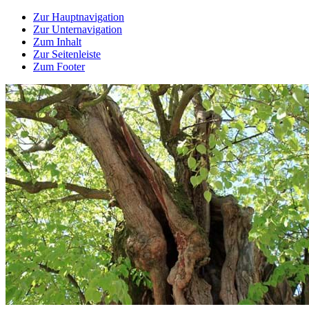
Zur Hauptnavigation
Zur Unternavigation
Zum Inhalt
Zur Seitenleiste
Zum Footer