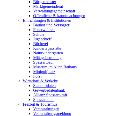
Bürgermeister
Marktgemeinderat
Verwaltungsgemeinschaft
Öffentliche Bekanntmachungen
Einrichtungen & Institutionen
Bauhof und Versorger
Feuerwehren
Schule
Jugendtreff
Bücherei
Kindertagesstätte
Naturkindergarten
Mittagsbetreuung
Spessartbad
Museum im Alten Rathaus
Minigolfplatz
Forst
Wirtschaft & Verkehr
Standortdaten
Gewerbedatenbank
Allianz Spessartkraft
Spessartland
Freizeit & Tourismus
Veranstaltungen
Veranstaltungsmeldung