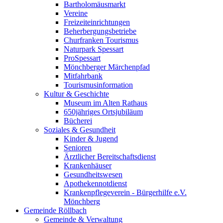
Bartholomäusmarkt
Vereine
Freizeiteinrichtungen
Beherbergungsbetriebe
Churfranken Tourismus
Naturpark Spessart
ProSpessart
Mönchberger Märchenpfad
Mitfahrbank
Tourismusinformation
Kultur & Geschichte
Museum im Alten Rathaus
650jähriges Ortsjubiläum
Bücherei
Soziales & Gesundheit
Kinder & Jugend
Senioren
Ärztlicher Bereitschaftsdienst
Krankenhäuser
Gesundheitswesen
Apothekennotdienst
Krankenpflegeverein - Bürgerhilfe e.V.
Mönchberg
Gemeinde Röllbach
Gemeinde & Verwaltung