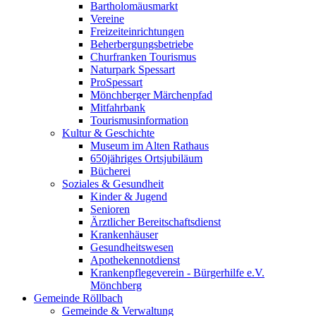
Bartholomäusmarkt
Vereine
Freizeiteinrichtungen
Beherbergungsbetriebe
Churfranken Tourismus
Naturpark Spessart
ProSpessart
Mönchberger Märchenpfad
Mitfahrbank
Tourismusinformation
Kultur & Geschichte
Museum im Alten Rathaus
650jähriges Ortsjubiläum
Bücherei
Soziales & Gesundheit
Kinder & Jugend
Senioren
Ärztlicher Bereitschaftsdienst
Krankenhäuser
Gesundheitswesen
Apothekennotdienst
Krankenpflegeverein - Bürgerhilfe e.V.
Mönchberg
Gemeinde Röllbach
Gemeinde & Verwaltung