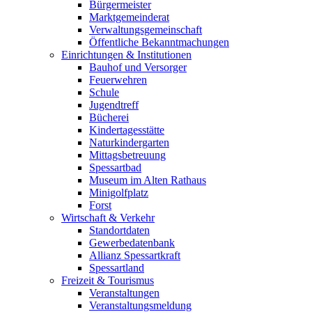
Bürgermeister
Marktgemeinderat
Verwaltungsgemeinschaft
Öffentliche Bekanntmachungen
Einrichtungen & Institutionen
Bauhof und Versorger
Feuerwehren
Schule
Jugendtreff
Bücherei
Kindertagesstätte
Naturkindergarten
Mittagsbetreuung
Spessartbad
Museum im Alten Rathaus
Minigolfplatz
Forst
Wirtschaft & Verkehr
Standortdaten
Gewerbedatenbank
Allianz Spessartkraft
Spessartland
Freizeit & Tourismus
Veranstaltungen
Veranstaltungsmeldung