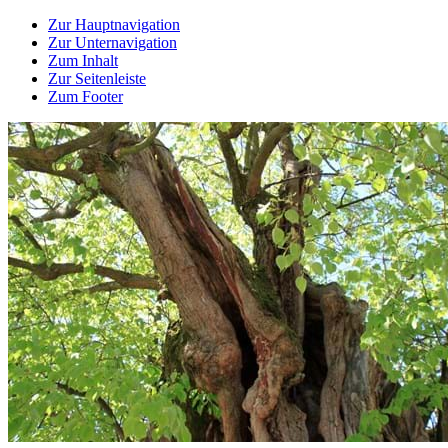
Zur Hauptnavigation
Zur Unternavigation
Zum Inhalt
Zur Seitenleiste
Zum Footer