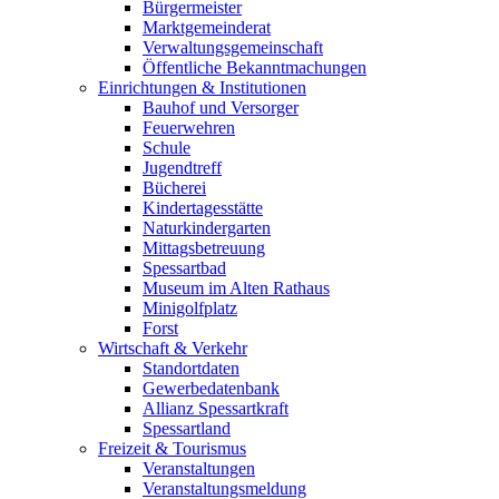
Bürgermeister
Marktgemeinderat
Verwaltungsgemeinschaft
Öffentliche Bekanntmachungen
Einrichtungen & Institutionen
Bauhof und Versorger
Feuerwehren
Schule
Jugendtreff
Bücherei
Kindertagesstätte
Naturkindergarten
Mittagsbetreuung
Spessartbad
Museum im Alten Rathaus
Minigolfplatz
Forst
Wirtschaft & Verkehr
Standortdaten
Gewerbedatenbank
Allianz Spessartkraft
Spessartland
Freizeit & Tourismus
Veranstaltungen
Veranstaltungsmeldung