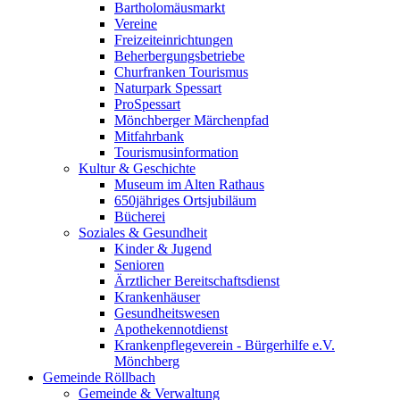
Bartholomäusmarkt
Vereine
Freizeiteinrichtungen
Beherbergungsbetriebe
Churfranken Tourismus
Naturpark Spessart
ProSpessart
Mönchberger Märchenpfad
Mitfahrbank
Tourismusinformation
Kultur & Geschichte
Museum im Alten Rathaus
650jähriges Ortsjubiläum
Bücherei
Soziales & Gesundheit
Kinder & Jugend
Senioren
Ärztlicher Bereitschaftsdienst
Krankenhäuser
Gesundheitswesen
Apothekennotdienst
Krankenpflegeverein - Bürgerhilfe e.V.
Mönchberg
Gemeinde Röllbach
Gemeinde & Verwaltung