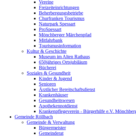
Vereine
Freizeiteinrichtungen
Beherbergungsbetriebe
Churfranken Tourismus
Naturpark Spessart
ProSpessart
Mönchberger Märchenpfad
Mitfahrbank
Tourismusinformation
Kultur & Geschichte
Museum im Alten Rathaus
650jähriges Ortsjubiläum
Bücherei
Soziales & Gesundheit
Kinder & Jugend
Senioren
Ärztlicher Bereitschaftsdienst
Krankenhäuser
Gesundheitswesen
Apothekennotdienst
Krankenpflegeverein - Bürgerhilfe e.V. Mönchber
Gemeinde Röllbach
Gemeinde & Verwaltung
Bürgermeister
Gemeinderat