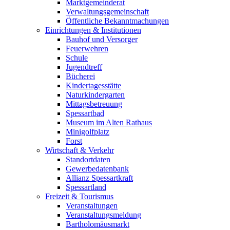
Marktgemeinderat
Verwaltungsgemeinschaft
Öffentliche Bekanntmachungen
Einrichtungen & Institutionen
Bauhof und Versorger
Feuerwehren
Schule
Jugendtreff
Bücherei
Kindertagesstätte
Naturkindergarten
Mittagsbetreuung
Spessartbad
Museum im Alten Rathaus
Minigolfplatz
Forst
Wirtschaft & Verkehr
Standortdaten
Gewerbedatenbank
Allianz Spessartkraft
Spessartland
Freizeit & Tourismus
Veranstaltungen
Veranstaltungsmeldung
Bartholomäusmarkt