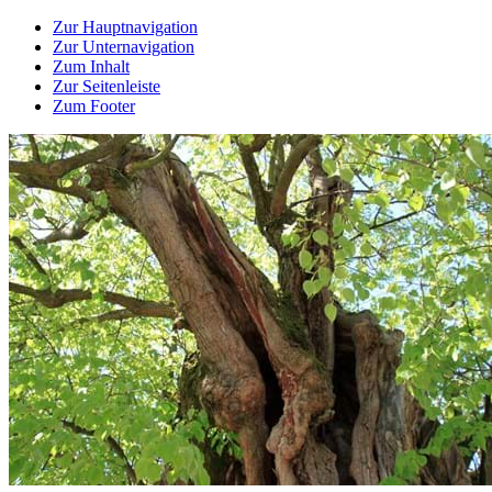
Zur Hauptnavigation
Zur Unternavigation
Zum Inhalt
Zur Seitenleiste
Zum Footer