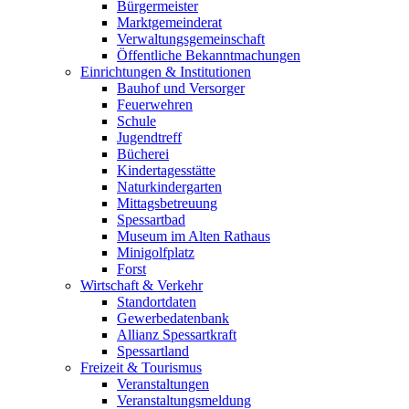
Bürgermeister
Marktgemeinderat
Verwaltungsgemeinschaft
Öffentliche Bekanntmachungen
Einrichtungen & Institutionen
Bauhof und Versorger
Feuerwehren
Schule
Jugendtreff
Bücherei
Kindertagesstätte
Naturkindergarten
Mittagsbetreuung
Spessartbad
Museum im Alten Rathaus
Minigolfplatz
Forst
Wirtschaft & Verkehr
Standortdaten
Gewerbedatenbank
Allianz Spessartkraft
Spessartland
Freizeit & Tourismus
Veranstaltungen
Veranstaltungsmeldung