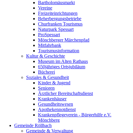
Bartholomäusmarkt
Vereine
Freizeiteinrichtungen
Beherbergungsbetriebe
Churfranken Tourismus
Naturpark Spessart
ProSpessart
Mönchberger Märchenpfad
Mitfahrbank
Tourismusinformation
Kultur & Geschichte
Museum im Alten Rathaus
650jähriges Ortsjubiläum
Bücherei
Soziales & Gesundheit
Kinder & Jugend
Senioren
Ärztlicher Bereitschaftsdienst
Krankenhäuser
Gesundheitswesen
Apothekennotdienst
Krankenpflegeverein - Bürgerhilfe e.V.
Mönchberg
Gemeinde Röllbach
Gemeinde & Verwaltung