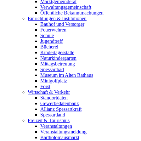
Marktgemeinderat
Verwaltungsgemeinschaft
Öffentliche Bekanntmachungen
Einrichtungen & Institutionen
Bauhof und Versorger
Feuerwehren
Schule
Jugendtreff
Bücherei
Kindertagesstätte
Naturkindergarten
Mittagsbetreuung
Spessartbad
Museum im Alten Rathaus
Minigolfplatz
Forst
Wirtschaft & Verkehr
Standortdaten
Gewerbedatenbank
Allianz Spessartkraft
Spessartland
Freizeit & Tourismus
Veranstaltungen
Veranstaltungsmeldung
Bartholomäusmarkt