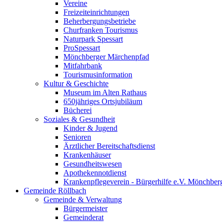
Vereine
Freizeiteinrichtungen
Beherbergungsbetriebe
Churfranken Tourismus
Naturpark Spessart
ProSpessart
Mönchberger Märchenpfad
Mitfahrbank
Tourismusinformation
Kultur & Geschichte
Museum im Alten Rathaus
650jähriges Ortsjubiläum
Bücherei
Soziales & Gesundheit
Kinder & Jugend
Senioren
Ärztlicher Bereitschaftsdienst
Krankenhäuser
Gesundheitswesen
Apothekennotdienst
Krankenpflegeverein - Bürgerhilfe e.V. Mönchber
Gemeinde Röllbach
Gemeinde & Verwaltung
Bürgermeister
Gemeinderat