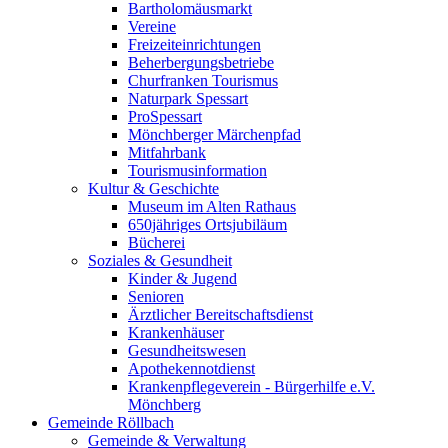
Bartholomäusmarkt
Vereine
Freizeiteinrichtungen
Beherbergungsbetriebe
Churfranken Tourismus
Naturpark Spessart
ProSpessart
Mönchberger Märchenpfad
Mitfahrbank
Tourismusinformation
Kultur & Geschichte
Museum im Alten Rathaus
650jähriges Ortsjubiläum
Bücherei
Soziales & Gesundheit
Kinder & Jugend
Senioren
Ärztlicher Bereitschaftsdienst
Krankenhäuser
Gesundheitswesen
Apothekennotdienst
Krankenpflegeverein - Bürgerhilfe e.V.
Mönchberg
Gemeinde Röllbach
Gemeinde & Verwaltung