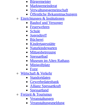
Bürgermeister
Marktgemeinderat
Verwaltungsgemeinschaft
Öffentliche Bekanntmachungen
Einrichtungen & Institutionen
Bauhof und Versorger
Feuerwehren
Schule
Jugendtreff
Bücherei
Kindertagesstätte
Naturkindergarten
Mittagsbetreuung
Spessartbad
Museum im Alten Rathaus
Minigolfplatz
Forst
Wirtschaft & Verkehr
Standortdaten
Gewerbedatenbank
Allianz Spessartkraft
Spessartland
Freizeit & Tourismus
Veranstaltungen
Veranstaltungsmeldung