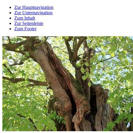
Zur Hauptnavigation
Zur Unternavigation
Zum Inhalt
Zur Seitenleiste
Zum Footer