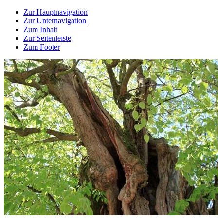
Zur Hauptnavigation
Zur Unternavigation
Zum Inhalt
Zur Seitenleiste
Zum Footer