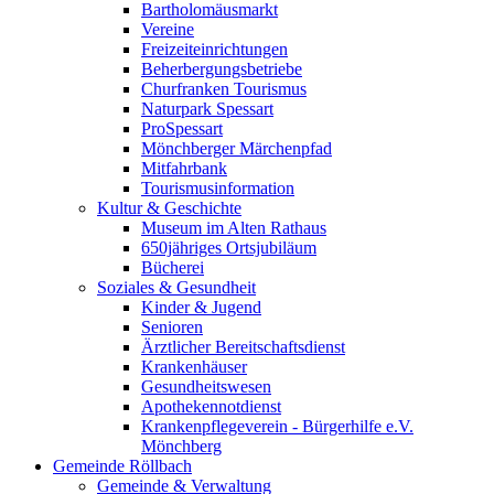
Bartholomäusmarkt
Vereine
Freizeiteinrichtungen
Beherbergungsbetriebe
Churfranken Tourismus
Naturpark Spessart
ProSpessart
Mönchberger Märchenpfad
Mitfahrbank
Tourismusinformation
Kultur & Geschichte
Museum im Alten Rathaus
650jähriges Ortsjubiläum
Bücherei
Soziales & Gesundheit
Kinder & Jugend
Senioren
Ärztlicher Bereitschaftsdienst
Krankenhäuser
Gesundheitswesen
Apothekennotdienst
Krankenpflegeverein - Bürgerhilfe e.V.
Mönchberg
Gemeinde Röllbach
Gemeinde & Verwaltung