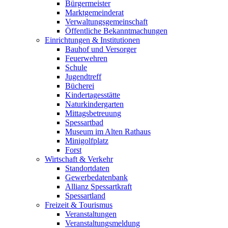
Bürgermeister
Marktgemeinderat
Verwaltungsgemeinschaft
Öffentliche Bekanntmachungen
Einrichtungen & Institutionen
Bauhof und Versorger
Feuerwehren
Schule
Jugendtreff
Bücherei
Kindertagesstätte
Naturkindergarten
Mittagsbetreuung
Spessartbad
Museum im Alten Rathaus
Minigolfplatz
Forst
Wirtschaft & Verkehr
Standortdaten
Gewerbedatenbank
Allianz Spessartkraft
Spessartland
Freizeit & Tourismus
Veranstaltungen
Veranstaltungsmeldung