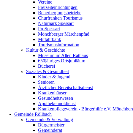
Vereine
Freizeiteinrichtungen
Beherbergungsbetriebe
Churfranken Tourismus
Naturpark Spessart
ProSpessart
Mönchberger Märchenpfad
Mitfahrbank
Tourismusinformation
Kultur & Geschichte
Museum im Alten Rathaus
650jähriges Ortsjubiläum
Bücherei
Soziales & Gesundheit
Kinder & Jugend
Senioren
Ärztlicher Bereitschaftsdienst
Krankenhäuser
Gesundheitswesen
Apothekennotdienst
Krankenpflegeverein - Bürgerhilfe e.V. Mönchber
Gemeinde Röllbach
Gemeinde & Verwaltung
Bürgermeister
Gemeinderat