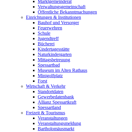
Marktgemeinderat
Verwaltungsgemeinschaft
Öffentliche Bekanntmachungen
Einrichtungen & Institutionen
Bauhof und Versorger
Feuerwehren
Schule
Jugendtreff
Bücherei
Kindertagesstätte
Naturkindergarten
Mittagsbetreuung
Spessartbad
Museum im Alten Rathaus
Minigolfplatz
Forst
Wirtschaft & Verkehr
Standortdaten
Gewerbedatenbank
Allianz Spessartkraft
Spessartland
Freizeit & Tourismus
Veranstaltungen
Veranstaltungsmeldung
Bartholomäusmarkt