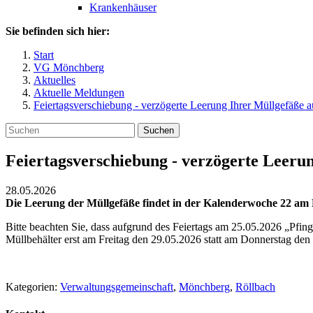
Krankenhäuser
Sie befinden sich hier:
Start
VG Mönchberg
Aktuelles
Aktuelle Meldungen
Feiertagsverschiebung - verzögerte Leerung Ihrer Müllgefäße a
Suchen
Feiertagsverschiebung - verzögerte Leerun
28.05.2026
Die Leerung der Müllgefäße findet in der Kalenderwoche 22 am Fr
Bitte beachten Sie, dass aufgrund des Feiertags am 25.05.2026 „Pfin
Müllbehälter erst am Freitag den 29.05.2026 statt am Donnerstag den 
Kategorien:
Verwaltungsgemeinschaft
,
Mönchberg
,
Röllbach