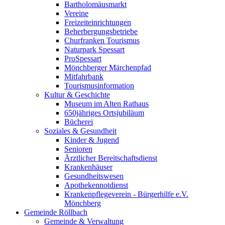
Bartholomäusmarkt
Vereine
Freizeiteinrichtungen
Beherbergungsbetriebe
Churfranken Tourismus
Naturpark Spessart
ProSpessart
Mönchberger Märchenpfad
Mitfahrbank
Tourismusinformation
Kultur & Geschichte
Museum im Alten Rathaus
650jähriges Ortsjubiläum
Bücherei
Soziales & Gesundheit
Kinder & Jugend
Senioren
Ärztlicher Bereitschaftsdienst
Krankenhäuser
Gesundheitswesen
Apothekennotdienst
Krankenpflegeverein - Bürgerhilfe e.V.
Mönchberg
Gemeinde Röllbach
Gemeinde & Verwaltung