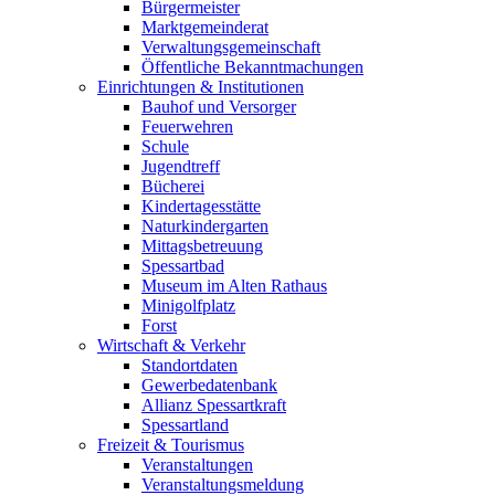
Bürgermeister
Marktgemeinderat
Verwaltungsgemeinschaft
Öffentliche Bekanntmachungen
Einrichtungen & Institutionen
Bauhof und Versorger
Feuerwehren
Schule
Jugendtreff
Bücherei
Kindertagesstätte
Naturkindergarten
Mittagsbetreuung
Spessartbad
Museum im Alten Rathaus
Minigolfplatz
Forst
Wirtschaft & Verkehr
Standortdaten
Gewerbedatenbank
Allianz Spessartkraft
Spessartland
Freizeit & Tourismus
Veranstaltungen
Veranstaltungsmeldung