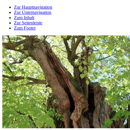
Zur Hauptnavigation
Zur Unternavigation
Zum Inhalt
Zur Seitenleiste
Zum Footer