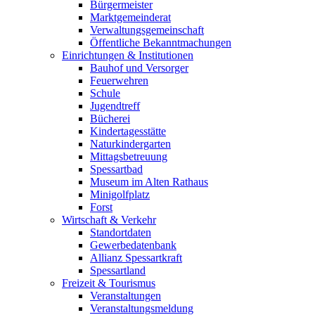
Bürgermeister
Marktgemeinderat
Verwaltungsgemeinschaft
Öffentliche Bekanntmachungen
Einrichtungen & Institutionen
Bauhof und Versorger
Feuerwehren
Schule
Jugendtreff
Bücherei
Kindertagesstätte
Naturkindergarten
Mittagsbetreuung
Spessartbad
Museum im Alten Rathaus
Minigolfplatz
Forst
Wirtschaft & Verkehr
Standortdaten
Gewerbedatenbank
Allianz Spessartkraft
Spessartland
Freizeit & Tourismus
Veranstaltungen
Veranstaltungsmeldung