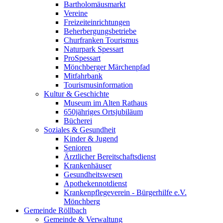
Bartholomäusmarkt
Vereine
Freizeiteinrichtungen
Beherbergungsbetriebe
Churfranken Tourismus
Naturpark Spessart
ProSpessart
Mönchberger Märchenpfad
Mitfahrbank
Tourismusinformation
Kultur & Geschichte
Museum im Alten Rathaus
650jähriges Ortsjubiläum
Bücherei
Soziales & Gesundheit
Kinder & Jugend
Senioren
Ärztlicher Bereitschaftsdienst
Krankenhäuser
Gesundheitswesen
Apothekennotdienst
Krankenpflegeverein - Bürgerhilfe e.V.
Mönchberg
Gemeinde Röllbach
Gemeinde & Verwaltung