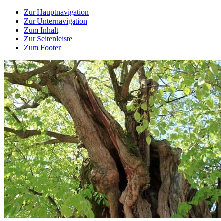
Zur Hauptnavigation
Zur Unternavigation
Zum Inhalt
Zur Seitenleiste
Zum Footer