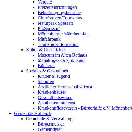
Vereine
Freizeiteinrichtungen
Beherbergungsbetriebe
Churfranken Tourismus
Naturpark Spessart
ProSpessart
Mönchberger Märchenpfad
Mitfahrbank
Tourismusinformation
Kultur & Geschichte
Museum im Alten Rathaus
650jähriges Ortsjubiläum
Bücherei
Soziales & Gesundheit
Kinder & Jugend
Senioren
Ärztlicher Bereitschaftsdienst
Krankenhäuser
Gesundheitswesen
Apothekennotdienst
Krankenpflegeverein - Bürgerhilfe e.V. Mönchber
Gemeinde Röllbach
Gemeinde & Verwaltung
Bürgermeister
Gemeinderat