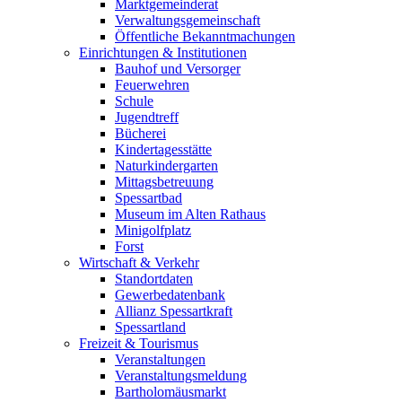
Marktgemeinderat
Verwaltungsgemeinschaft
Öffentliche Bekanntmachungen
Einrichtungen & Institutionen
Bauhof und Versorger
Feuerwehren
Schule
Jugendtreff
Bücherei
Kindertagesstätte
Naturkindergarten
Mittagsbetreuung
Spessartbad
Museum im Alten Rathaus
Minigolfplatz
Forst
Wirtschaft & Verkehr
Standortdaten
Gewerbedatenbank
Allianz Spessartkraft
Spessartland
Freizeit & Tourismus
Veranstaltungen
Veranstaltungsmeldung
Bartholomäusmarkt