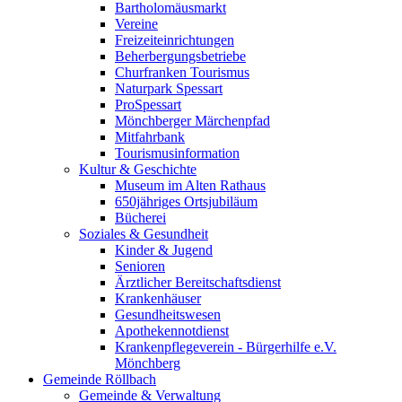
Bartholomäusmarkt
Vereine
Freizeiteinrichtungen
Beherbergungsbetriebe
Churfranken Tourismus
Naturpark Spessart
ProSpessart
Mönchberger Märchenpfad
Mitfahrbank
Tourismusinformation
Kultur & Geschichte
Museum im Alten Rathaus
650jähriges Ortsjubiläum
Bücherei
Soziales & Gesundheit
Kinder & Jugend
Senioren
Ärztlicher Bereitschaftsdienst
Krankenhäuser
Gesundheitswesen
Apothekennotdienst
Krankenpflegeverein - Bürgerhilfe e.V.
Mönchberg
Gemeinde Röllbach
Gemeinde & Verwaltung