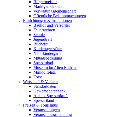
Bürgermeister
Marktgemeinderat
Verwaltungsgemeinschaft
Öffentliche Bekanntmachungen
Einrichtungen & Institutionen
Bauhof und Versorger
Feuerwehren
Schule
Jugendtreff
Bücherei
Kindertagesstätte
Naturkindergarten
Mittagsbetreuung
Spessartbad
Museum im Alten Rathaus
Minigolfplatz
Forst
Wirtschaft & Verkehr
Standortdaten
Gewerbedatenbank
Allianz Spessartkraft
Spessartland
Freizeit & Tourismus
Veranstaltungen
Veranstaltungsmeldung