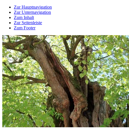
Zur Hauptnavigation
Zur Unternavigation
Zum Inhalt
Zur Seitenleiste
Zum Footer