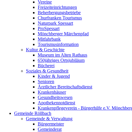
Vereine
Freizeiteinrichtungen
Beherbergungsbetriebe
Churfranken Tourismus
Naturpark Spessart
ProSpessart
Mönchberger Märchenpfad
Mitfahrbank
Tourismusinformation
Kultur & Geschichte
Museum im Alten Rathaus
650jähriges Ortsjubiläum
Bücherei
Soziales & Gesundheit
Kinder & Jugend
Senioren
Ärztlicher Bereitschaftsdienst
Krankenhäuser
Gesundheitswesen
Apothekennotdienst
Krankenpflegeverein - Bürgerhilfe e.V. Mönchber
Gemeinde Röllbach
Gemeinde & Verwaltung
Bürgermeister
Gemeinderat