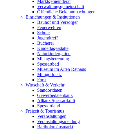
Marktgemeinderat
Verwaltungsgemeinschaft
Öffentliche Bekanntmachungen
Einrichtungen & Institutionen
Bauhof und Versorger
Feuerwehren
Schule
Jugendtreff
Bücherei
Kindertagesstätte
Naturkindergarten
Mittagsbetreuung
Spessartbad
Museum im Alten Rathaus
Minigolfplatz
Forst
Wirtschaft & Verkehr
Standortdaten
Gewerbedatenbank
Allianz Spessartkraft
Spessartland
Freizeit & Tourismus
Veranstaltungen
Veranstaltungsmeldung
Bartholomäusmarkt