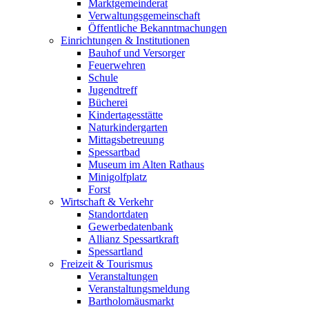
Marktgemeinderat
Verwaltungsgemeinschaft
Öffentliche Bekanntmachungen
Einrichtungen & Institutionen
Bauhof und Versorger
Feuerwehren
Schule
Jugendtreff
Bücherei
Kindertagesstätte
Naturkindergarten
Mittagsbetreuung
Spessartbad
Museum im Alten Rathaus
Minigolfplatz
Forst
Wirtschaft & Verkehr
Standortdaten
Gewerbedatenbank
Allianz Spessartkraft
Spessartland
Freizeit & Tourismus
Veranstaltungen
Veranstaltungsmeldung
Bartholomäusmarkt