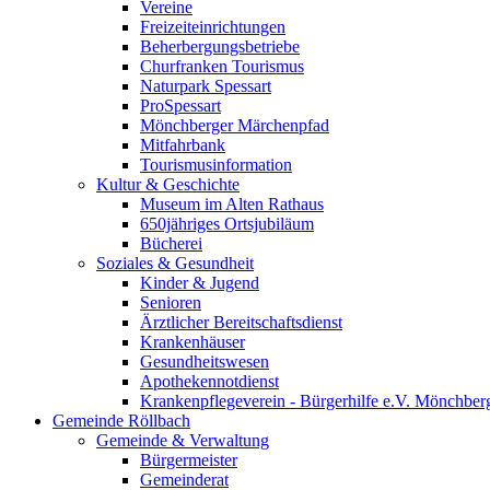
Vereine
Freizeiteinrichtungen
Beherbergungsbetriebe
Churfranken Tourismus
Naturpark Spessart
ProSpessart
Mönchberger Märchenpfad
Mitfahrbank
Tourismusinformation
Kultur & Geschichte
Museum im Alten Rathaus
650jähriges Ortsjubiläum
Bücherei
Soziales & Gesundheit
Kinder & Jugend
Senioren
Ärztlicher Bereitschaftsdienst
Krankenhäuser
Gesundheitswesen
Apothekennotdienst
Krankenpflegeverein - Bürgerhilfe e.V. Mönchber
Gemeinde Röllbach
Gemeinde & Verwaltung
Bürgermeister
Gemeinderat