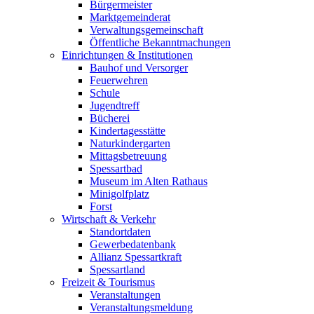
Bürgermeister
Marktgemeinderat
Verwaltungsgemeinschaft
Öffentliche Bekanntmachungen
Einrichtungen & Institutionen
Bauhof und Versorger
Feuerwehren
Schule
Jugendtreff
Bücherei
Kindertagesstätte
Naturkindergarten
Mittagsbetreuung
Spessartbad
Museum im Alten Rathaus
Minigolfplatz
Forst
Wirtschaft & Verkehr
Standortdaten
Gewerbedatenbank
Allianz Spessartkraft
Spessartland
Freizeit & Tourismus
Veranstaltungen
Veranstaltungsmeldung