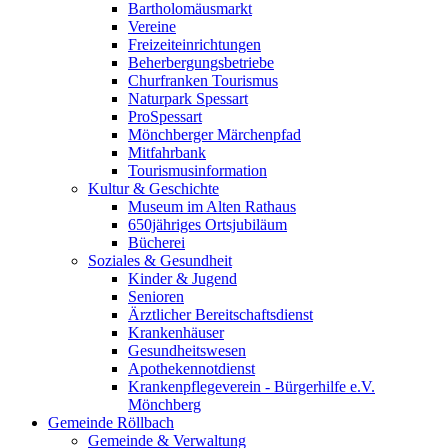
Bartholomäusmarkt
Vereine
Freizeiteinrichtungen
Beherbergungsbetriebe
Churfranken Tourismus
Naturpark Spessart
ProSpessart
Mönchberger Märchenpfad
Mitfahrbank
Tourismusinformation
Kultur & Geschichte
Museum im Alten Rathaus
650jähriges Ortsjubiläum
Bücherei
Soziales & Gesundheit
Kinder & Jugend
Senioren
Ärztlicher Bereitschaftsdienst
Krankenhäuser
Gesundheitswesen
Apothekennotdienst
Krankenpflegeverein - Bürgerhilfe e.V.
Mönchberg
Gemeinde Röllbach
Gemeinde & Verwaltung