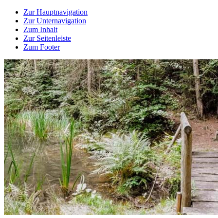
Zur Hauptnavigation
Zur Unternavigation
Zum Inhalt
Zur Seitenleiste
Zum Footer