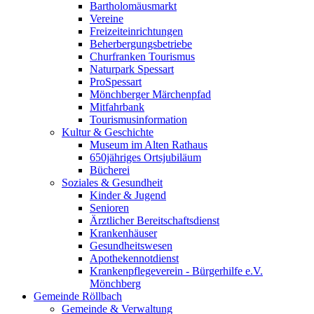
Bartholomäusmarkt
Vereine
Freizeiteinrichtungen
Beherbergungsbetriebe
Churfranken Tourismus
Naturpark Spessart
ProSpessart
Mönchberger Märchenpfad
Mitfahrbank
Tourismusinformation
Kultur & Geschichte
Museum im Alten Rathaus
650jähriges Ortsjubiläum
Bücherei
Soziales & Gesundheit
Kinder & Jugend
Senioren
Ärztlicher Bereitschaftsdienst
Krankenhäuser
Gesundheitswesen
Apothekennotdienst
Krankenpflegeverein - Bürgerhilfe e.V.
Mönchberg
Gemeinde Röllbach
Gemeinde & Verwaltung