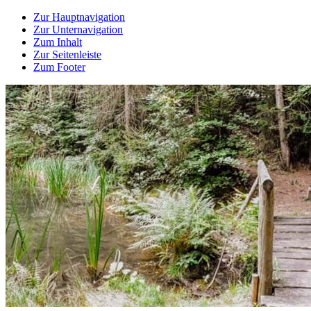
Zur Hauptnavigation
Zur Unternavigation
Zum Inhalt
Zur Seitenleiste
Zum Footer