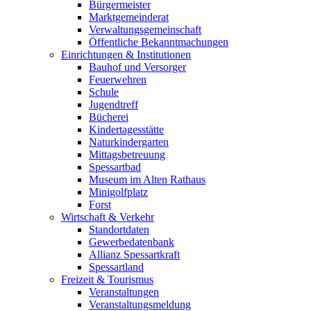
Bürgermeister
Marktgemeinderat
Verwaltungsgemeinschaft
Öffentliche Bekanntmachungen
Einrichtungen & Institutionen
Bauhof und Versorger
Feuerwehren
Schule
Jugendtreff
Bücherei
Kindertagesstätte
Naturkindergarten
Mittagsbetreuung
Spessartbad
Museum im Alten Rathaus
Minigolfplatz
Forst
Wirtschaft & Verkehr
Standortdaten
Gewerbedatenbank
Allianz Spessartkraft
Spessartland
Freizeit & Tourismus
Veranstaltungen
Veranstaltungsmeldung