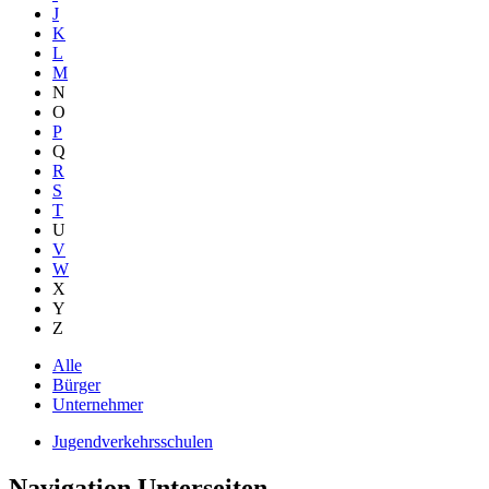
J
K
L
M
N
O
P
Q
R
S
T
U
V
W
X
Y
Z
Alle
Bürger
Unternehmer
Jugendverkehrsschulen
Navigation Unterseiten