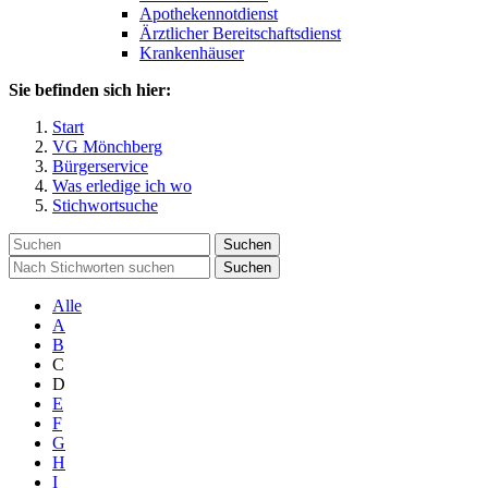
Apothekennotdienst
Ärztlicher Bereitschaftsdienst
Krankenhäuser
Sie befinden sich hier:
Start
VG Mönchberg
Bürgerservice
Was erledige ich wo
Stichwortsuche
Suchen
Suchen
Alle
A
B
C
D
E
F
G
H
I