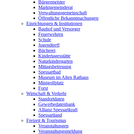
Bürgermeister
Marktgemeinderat
Verwaltungsgemeinschaft
Öffentliche Bekanntmachungen
Einrichtungen & Institutionen
Bauhof und Versorger
Feuerwehren
Schule
Jugendtreff
Bücherei
Kindertagesstätte
Naturkindergarten
Mittagsbetreuung
Spessartbad
Museum im Alten Rathaus
Minigolfplatz
Forst
Wirtschaft & Verkehr
Standortdaten
Gewerbedatenbank
Allianz Spessartkraft
Spessartland
Freizeit & Tourismus
Veranstaltungen
Veranstaltungsmeldung