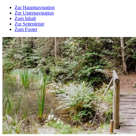
Zur Hauptnavigation
Zur Unternavigation
Zum Inhalt
Zur Seitenleiste
Zum Footer