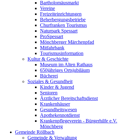
Bartholomäusmarkt
Vereine
Freizeiteinrichtungen
Beherbergungsbetriebe
Churfranken Tourismus
Naturpark Spessart
ProSpessart
Mönchberger Märchenpfad
Mitfahrbank
Tourismusinformation
Kultur & Geschichte
Museum im Alten Rathaus
650jähriges Ortsjubiläum
Bücherei
Soziales & Gesundheit
Kinder & Jugend
Senioren
Ärztlicher Bereitschaftsdienst
Krankenhäuser
Gesundheitswesen
Apothekennotdienst
Krankenpflegeverein - Bürgerhilfe e.V.
Mönchberg
Gemeinde Röllbach
Gemeinde & Verwaltung