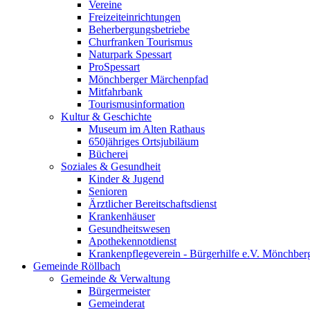
Vereine
Freizeiteinrichtungen
Beherbergungsbetriebe
Churfranken Tourismus
Naturpark Spessart
ProSpessart
Mönchberger Märchenpfad
Mitfahrbank
Tourismusinformation
Kultur & Geschichte
Museum im Alten Rathaus
650jähriges Ortsjubiläum
Bücherei
Soziales & Gesundheit
Kinder & Jugend
Senioren
Ärztlicher Bereitschaftsdienst
Krankenhäuser
Gesundheitswesen
Apothekennotdienst
Krankenpflegeverein - Bürgerhilfe e.V. Mönchber
Gemeinde Röllbach
Gemeinde & Verwaltung
Bürgermeister
Gemeinderat