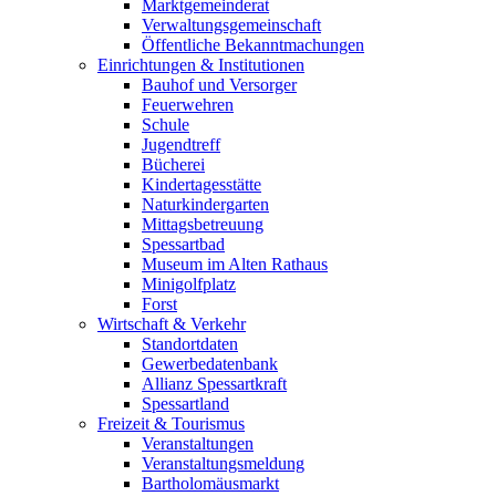
Marktgemeinderat
Verwaltungsgemeinschaft
Öffentliche Bekanntmachungen
Einrichtungen & Institutionen
Bauhof und Versorger
Feuerwehren
Schule
Jugendtreff
Bücherei
Kindertagesstätte
Naturkindergarten
Mittagsbetreuung
Spessartbad
Museum im Alten Rathaus
Minigolfplatz
Forst
Wirtschaft & Verkehr
Standortdaten
Gewerbedatenbank
Allianz Spessartkraft
Spessartland
Freizeit & Tourismus
Veranstaltungen
Veranstaltungsmeldung
Bartholomäusmarkt