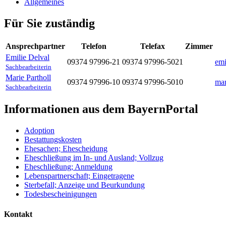
Allgemeines
Für Sie zuständig
Ansprechpartner
Telefon
Telefax
Zimmer
Emilie
Delval
09374 97996-21
09374 97996-5021
emi
Sachbearbeiterin
Marie
Partholl
09374 97996-10
09374 97996-5010
mar
Sachbearbeiterin
Informationen aus dem BayernPortal
Adoption
Bestattungskosten
Ehesachen; Ehescheidung
Eheschließung im In- und Ausland; Vollzug
Eheschließung; Anmeldung
Lebenspartnerschaft; Eingetragene
Sterbefall; Anzeige und Beurkundung
Todesbescheinigungen
Kontakt