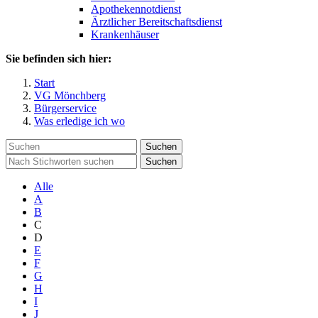
Apothekennotdienst
Ärztlicher Bereitschaftsdienst
Krankenhäuser
Sie befinden sich hier:
Start
VG Mönchberg
Bürgerservice
Was erledige ich wo
Suchen
Suchen
Alle
A
B
C
D
E
F
G
H
I
J