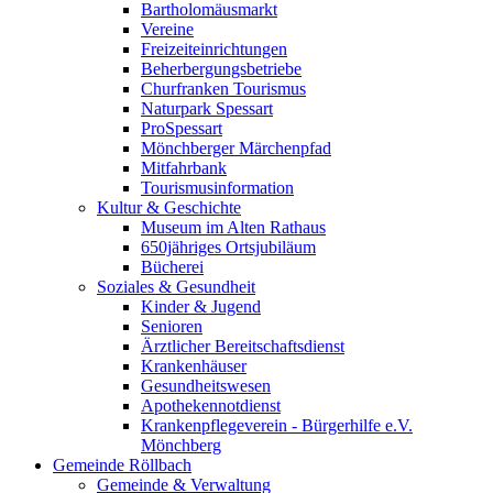
Bartholomäusmarkt
Vereine
Freizeiteinrichtungen
Beherbergungsbetriebe
Churfranken Tourismus
Naturpark Spessart
ProSpessart
Mönchberger Märchenpfad
Mitfahrbank
Tourismusinformation
Kultur & Geschichte
Museum im Alten Rathaus
650jähriges Ortsjubiläum
Bücherei
Soziales & Gesundheit
Kinder & Jugend
Senioren
Ärztlicher Bereitschaftsdienst
Krankenhäuser
Gesundheitswesen
Apothekennotdienst
Krankenpflegeverein - Bürgerhilfe e.V.
Mönchberg
Gemeinde Röllbach
Gemeinde & Verwaltung