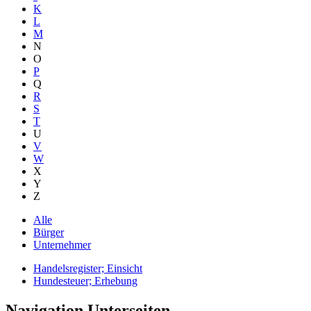
K
L
M
N
O
P
Q
R
S
T
U
V
W
X
Y
Z
Alle
Bürger
Unternehmer
Handelsregister; Einsicht
Hundesteuer; Erhebung
Navigation Unterseiten