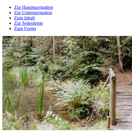
Zur Hauptnavigation
Zur Unternavigation
Zum Inhalt
Zur Seitenleiste
Zum Footer