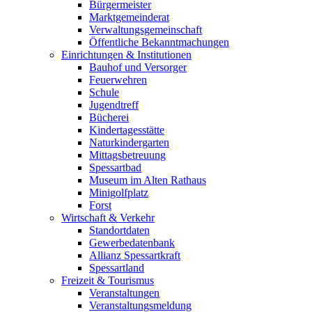
Bürgermeister
Marktgemeinderat
Verwaltungsgemeinschaft
Öffentliche Bekanntmachungen
Einrichtungen & Institutionen
Bauhof und Versorger
Feuerwehren
Schule
Jugendtreff
Bücherei
Kindertagesstätte
Naturkindergarten
Mittagsbetreuung
Spessartbad
Museum im Alten Rathaus
Minigolfplatz
Forst
Wirtschaft & Verkehr
Standortdaten
Gewerbedatenbank
Allianz Spessartkraft
Spessartland
Freizeit & Tourismus
Veranstaltungen
Veranstaltungsmeldung