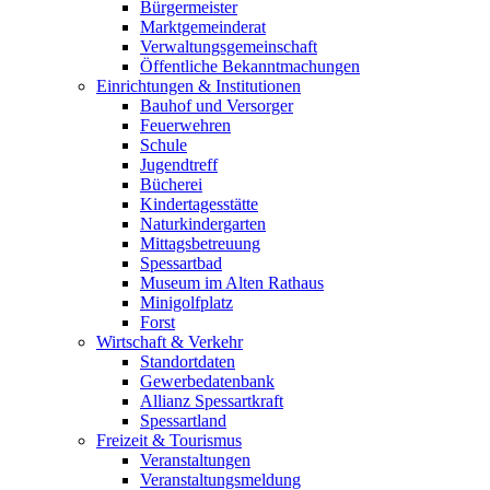
Bürgermeister
Marktgemeinderat
Verwaltungsgemeinschaft
Öffentliche Bekanntmachungen
Einrichtungen & Institutionen
Bauhof und Versorger
Feuerwehren
Schule
Jugendtreff
Bücherei
Kindertagesstätte
Naturkindergarten
Mittagsbetreuung
Spessartbad
Museum im Alten Rathaus
Minigolfplatz
Forst
Wirtschaft & Verkehr
Standortdaten
Gewerbedatenbank
Allianz Spessartkraft
Spessartland
Freizeit & Tourismus
Veranstaltungen
Veranstaltungsmeldung