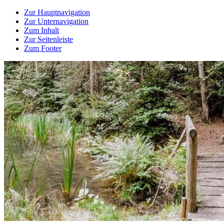
Zur Hauptnavigation
Zur Unternavigation
Zum Inhalt
Zur Seitenleiste
Zum Footer