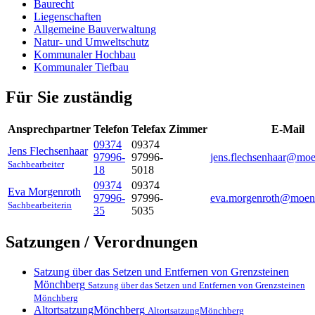
Baurecht
Liegenschaften
Allgemeine Bauverwaltung
Natur- und Umweltschutz
Kommunaler Hochbau
Kommunaler Tiefbau
Für Sie zuständig
Ansprechpartner
Telefon
Telefax
Zimmer
E-Mail
09374
09374
Jens
Flechsenhaar
97996-
97996-
jens.flechsenhaar@mo
Sachbearbeiter
18
5018
09374
09374
Eva
Morgenroth
97996-
97996-
eva.morgenroth@moen
Sachbearbeiterin
35
5035
Satzungen / Verordnungen
Satzung über das Setzen und Entfernen von Grenzsteinen
Mönchberg
Satzung über das Setzen und Entfernen von Grenzsteinen
Mönchberg
AltortsatzungMönchberg
AltortsatzungMönchberg