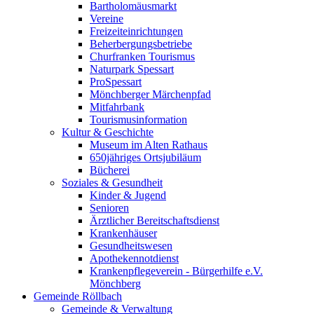
Bartholomäusmarkt
Vereine
Freizeiteinrichtungen
Beherbergungsbetriebe
Churfranken Tourismus
Naturpark Spessart
ProSpessart
Mönchberger Märchenpfad
Mitfahrbank
Tourismusinformation
Kultur & Geschichte
Museum im Alten Rathaus
650jähriges Ortsjubiläum
Bücherei
Soziales & Gesundheit
Kinder & Jugend
Senioren
Ärztlicher Bereitschaftsdienst
Krankenhäuser
Gesundheitswesen
Apothekennotdienst
Krankenpflegeverein - Bürgerhilfe e.V.
Mönchberg
Gemeinde Röllbach
Gemeinde & Verwaltung