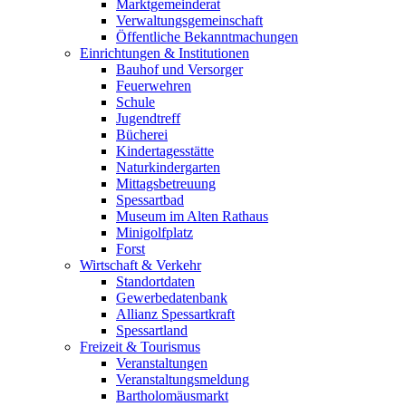
Marktgemeinderat
Verwaltungsgemeinschaft
Öffentliche Bekanntmachungen
Einrichtungen & Institutionen
Bauhof und Versorger
Feuerwehren
Schule
Jugendtreff
Bücherei
Kindertagesstätte
Naturkindergarten
Mittagsbetreuung
Spessartbad
Museum im Alten Rathaus
Minigolfplatz
Forst
Wirtschaft & Verkehr
Standortdaten
Gewerbedatenbank
Allianz Spessartkraft
Spessartland
Freizeit & Tourismus
Veranstaltungen
Veranstaltungsmeldung
Bartholomäusmarkt