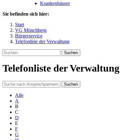
Krankenhäuser
Sie befinden sich hier:
Start
VG Mönchberg
Bürgerservice
Telefonliste der Verwaltung
Suchen
Telefonliste der Verwaltung
Suchen
Alle
A
B
C
D
E
F
G