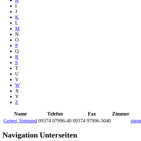
H
I
J
K
L
M
N
O
P
Q
R
S
T
U
V
W
X
Y
Z
Name
Telefon
Fax
Zimmer
Geiger, Sigmund
09374 97996-40
09374 97996-5040
sigm
Navigation Unterseiten