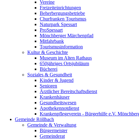
Vereine
Freizeiteinrichtungen
Beherbergungsbetriebe
Churfranken Tourismus
Naturpark Spessart
ProSpessart
Mönchberger Märchenpfad
Mitfahrbank
Tourismusinformation
Kultur & Geschichte
Museum im Alten Rathaus
650jähriges Ortsjubiläum
Bücherei
Soziales & Gesundheit
Kinder & Jugend
Senioren
Ärztlicher Bereitschaftsdienst
Krankenhäuser
Gesundheitswesen
Apothekennotdienst
Krankenpflegeverein - Bürgerhilfe e.V. Mönchber
Gemeinde Röllbach
Gemeinde & Verwaltung
Bürgermeister
Gemeinderat