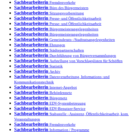
Sachbearbeiterin
Fremdenverkehr
Sachbearbeiterin
Büro des Bürgermeisters
Sachbearbeiterin
Sitzungsvorbereitung
Sachbearbeiterin
Presse- und Öffentlichkeitsarbeit
Sachbearbeiterin
Presse- und Öffentlichkeitsarbeit
Sachbearbeiterin
Bürgermeisterangelegenheiten
Sachbearbeiterin
Bürgermeisterangelegenheiten
Sachbearbeiterin
Gemeinderats- /Stadtratsangelegenheiten
Sachbearbeiterin
Ehrungen
Sachbearbeiterin
Städtepartnerschaften
Sachbearbeiterin
Durchführung von Bürgerversammlungen
Sachbearbeiterin
Aufstellung von Vorschlagslisten für Schöffen
Sachbearbeiterin
Statistik
Sachbearbeiterin
Archiv
Sachbearbeiterin
Datenverarbeitung, Informations- und
Kommunikationstechnik
Sachbearbeiterin
Internet-Angebot
Sachbearbeiterin
Behördennetz
Sachbearbeiterin
Bürgernetz
Sachbearbeiterin
EDV-Systembetreuung
Sachbearbeiterin
EDV-Benutzer-Service
Sachbearbeiterin
Stabsstelle - Assistenz, Öffentlichkeitsarbeit, kom.
Veranstaltungen
Sachbearbeiterin
Fremdenverkehr
Sachbearbeiterin
Information / Programme