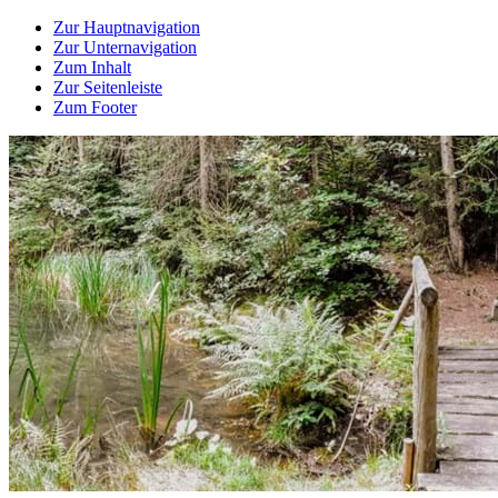
Zur Hauptnavigation
Zur Unternavigation
Zum Inhalt
Zur Seitenleiste
Zum Footer