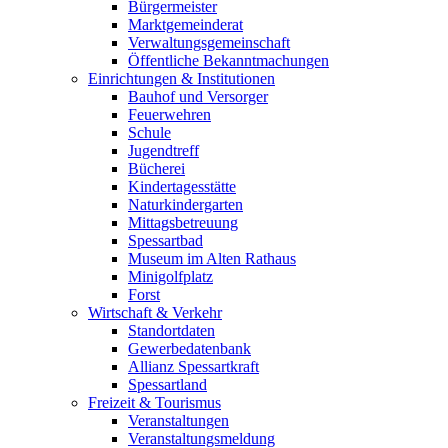
Bürgermeister
Marktgemeinderat
Verwaltungsgemeinschaft
Öffentliche Bekanntmachungen
Einrichtungen & Institutionen
Bauhof und Versorger
Feuerwehren
Schule
Jugendtreff
Bücherei
Kindertagesstätte
Naturkindergarten
Mittagsbetreuung
Spessartbad
Museum im Alten Rathaus
Minigolfplatz
Forst
Wirtschaft & Verkehr
Standortdaten
Gewerbedatenbank
Allianz Spessartkraft
Spessartland
Freizeit & Tourismus
Veranstaltungen
Veranstaltungsmeldung