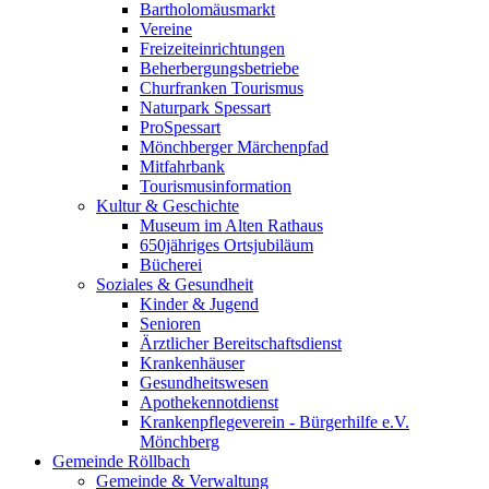
Bartholomäusmarkt
Vereine
Freizeiteinrichtungen
Beherbergungsbetriebe
Churfranken Tourismus
Naturpark Spessart
ProSpessart
Mönchberger Märchenpfad
Mitfahrbank
Tourismusinformation
Kultur & Geschichte
Museum im Alten Rathaus
650jähriges Ortsjubiläum
Bücherei
Soziales & Gesundheit
Kinder & Jugend
Senioren
Ärztlicher Bereitschaftsdienst
Krankenhäuser
Gesundheitswesen
Apothekennotdienst
Krankenpflegeverein - Bürgerhilfe e.V.
Mönchberg
Gemeinde Röllbach
Gemeinde & Verwaltung