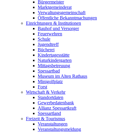
Bürgermeister
Marktgemeinderat
Verwaltungsgemeinschaft
Öffentliche Bekanntmachungen
Einrichtungen & Institutionen
Bauhof und Versorger
Feuerwehren
Schule
Jugendtreff
Bücherei
Kindertagesstätte
Naturkindergarten
Mittagsbetreuung
Spessartbad
Museum im Alten Rathaus
Minigolfplatz
Forst
Wirtschaft & Verkehr
Standortdaten
Gewerbedatenbank
Allianz Spessartkraft
Spessartland
Freizeit & Tourismus
Veranstaltungen
Veranstaltungsmeldung