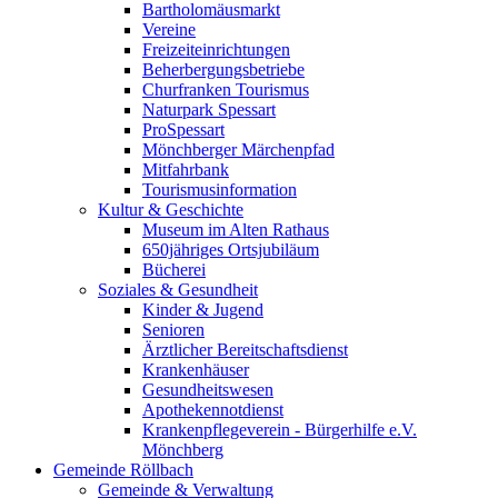
Bartholomäusmarkt
Vereine
Freizeiteinrichtungen
Beherbergungsbetriebe
Churfranken Tourismus
Naturpark Spessart
ProSpessart
Mönchberger Märchenpfad
Mitfahrbank
Tourismusinformation
Kultur & Geschichte
Museum im Alten Rathaus
650jähriges Ortsjubiläum
Bücherei
Soziales & Gesundheit
Kinder & Jugend
Senioren
Ärztlicher Bereitschaftsdienst
Krankenhäuser
Gesundheitswesen
Apothekennotdienst
Krankenpflegeverein - Bürgerhilfe e.V.
Mönchberg
Gemeinde Röllbach
Gemeinde & Verwaltung