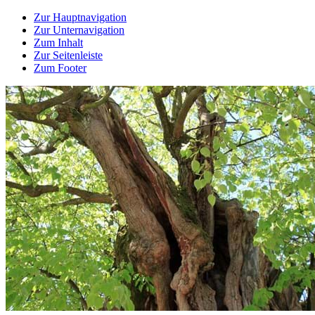
Zur Hauptnavigation
Zur Unternavigation
Zum Inhalt
Zur Seitenleiste
Zum Footer