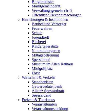
Bürgermeister
Marktgemeinderat
Verwaltungsgemeinschaft
Öffentliche Bekanntmachungen
Einrichtungen & Institutionen
Bauhof und Versorger
Feuerwehren
Schule
Jugendtreff
Bücherei
Kindertagesstätte
Naturkindergarten
Mittagsbetreuung
Spessartbad
Museum im Alten Rathaus
Minigolfplatz
Forst
Wirtschaft & Verkehr
Standortdaten
Gewerbedatenbank
Allianz Spessartkraft
Spessartland
Freizeit & Tourismus
Veranstaltungen
Veranstaltungsmeldung