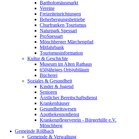
Bartholomäusmarkt
Vereine
Freizeiteinrichtungen
Beherbergungsbetriebe
Churfranken Tourismus
Naturpark Spessart
ProSpessart
Mönchberger Märchenpfad
Mitfahrbank
Tourismusinformation
Kultur & Geschichte
Museum im Alten Rathaus
650jähriges Ortsjubiläum
Bücherei
Soziales & Gesundheit
Kinder & Jugend
Senioren
Ärztlicher Bereitschaftsdienst
Krankenhäuser
Gesundheitswesen
Apothekennotdienst
Krankenpflegeverein - Bürgerhilfe e.V.
Mönchberg
Gemeinde Röllbach
Gemeinde & Verwaltung