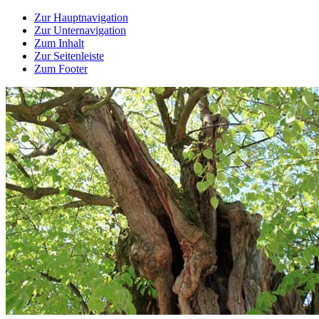
Zur Hauptnavigation
Zur Unternavigation
Zum Inhalt
Zur Seitenleiste
Zum Footer