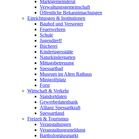
Marktgemeinderat
Verwaltungsgemeinschaft
Öffentliche Bekanntmachungen
Einrichtungen & Institutionen
Bauhof und Versorger
Feuerwehren
Schule
Jugendtreff
Bücherei
Kindertagesstätte
Naturkindergarten
Mittagsbetreuung
Spessartbad
Museum im Alten Rathaus
Minigolfplatz
Forst
Wirtschaft & Verkehr
Standortdaten
Gewerbedatenbank
Allianz Spessartkraft
Spessartland
Freizeit & Tourismus
Veranstaltungen
Veranstaltungsmeldung
Bartholomäusmarkt