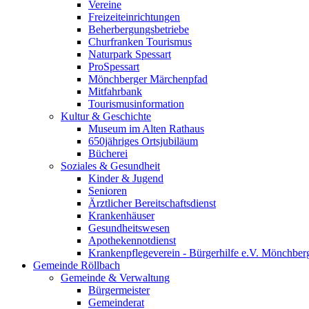
Vereine
Freizeiteinrichtungen
Beherbergungsbetriebe
Churfranken Tourismus
Naturpark Spessart
ProSpessart
Mönchberger Märchenpfad
Mitfahrbank
Tourismusinformation
Kultur & Geschichte
Museum im Alten Rathaus
650jähriges Ortsjubiläum
Bücherei
Soziales & Gesundheit
Kinder & Jugend
Senioren
Ärztlicher Bereitschaftsdienst
Krankenhäuser
Gesundheitswesen
Apothekennotdienst
Krankenpflegeverein - Bürgerhilfe e.V. Mönchber
Gemeinde Röllbach
Gemeinde & Verwaltung
Bürgermeister
Gemeinderat