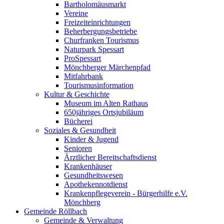
Bartholomäusmarkt
Vereine
Freizeiteinrichtungen
Beherbergungsbetriebe
Churfranken Tourismus
Naturpark Spessart
ProSpessart
Mönchberger Märchenpfad
Mitfahrbank
Tourismusinformation
Kultur & Geschichte
Museum im Alten Rathaus
650jähriges Ortsjubiläum
Bücherei
Soziales & Gesundheit
Kinder & Jugend
Senioren
Ärztlicher Bereitschaftsdienst
Krankenhäuser
Gesundheitswesen
Apothekennotdienst
Krankenpflegeverein - Bürgerhilfe e.V.
Mönchberg
Gemeinde Röllbach
Gemeinde & Verwaltung