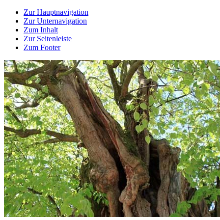
Zur Hauptnavigation
Zur Unternavigation
Zum Inhalt
Zur Seitenleiste
Zum Footer