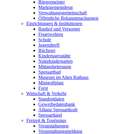
Bürgermeister
Marktgemeinderat
Verwaltungsgemeinschaft
Öffentliche Bekanntmachungen
Einrichtungen & Institutionen
Bauhof und Versorger
Feuerwehren
Schule
Jugendtreff
Bücherei
Kindertagesstätte
Naturkindergarten
Mittagsbetreuung
Spessartbad
Museum im Alten Rathaus
Minigolfplatz
Forst
Wirtschaft & Verkehr
Standortdaten
Gewerbedatenbank
Allianz Spessartkraft
Spessartland
Freizeit & Tourismus
Veranstaltungen
Veranstaltungsmeldung