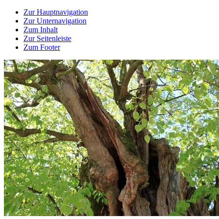
Zur Hauptnavigation
Zur Unternavigation
Zum Inhalt
Zur Seitenleiste
Zum Footer