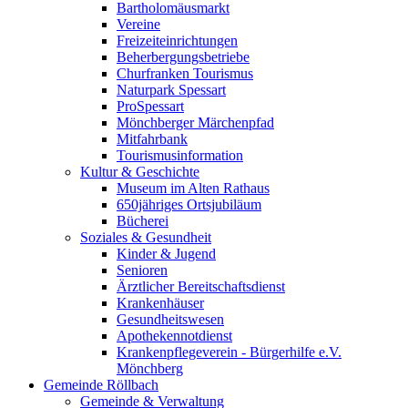
Bartholomäusmarkt
Vereine
Freizeiteinrichtungen
Beherbergungsbetriebe
Churfranken Tourismus
Naturpark Spessart
ProSpessart
Mönchberger Märchenpfad
Mitfahrbank
Tourismusinformation
Kultur & Geschichte
Museum im Alten Rathaus
650jähriges Ortsjubiläum
Bücherei
Soziales & Gesundheit
Kinder & Jugend
Senioren
Ärztlicher Bereitschaftsdienst
Krankenhäuser
Gesundheitswesen
Apothekennotdienst
Krankenpflegeverein - Bürgerhilfe e.V.
Mönchberg
Gemeinde Röllbach
Gemeinde & Verwaltung