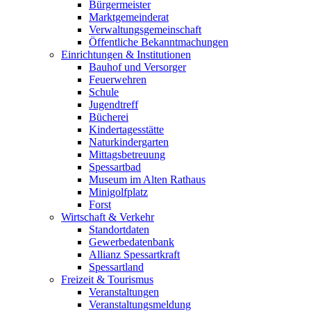
Bürgermeister
Marktgemeinderat
Verwaltungsgemeinschaft
Öffentliche Bekanntmachungen
Einrichtungen & Institutionen
Bauhof und Versorger
Feuerwehren
Schule
Jugendtreff
Bücherei
Kindertagesstätte
Naturkindergarten
Mittagsbetreuung
Spessartbad
Museum im Alten Rathaus
Minigolfplatz
Forst
Wirtschaft & Verkehr
Standortdaten
Gewerbedatenbank
Allianz Spessartkraft
Spessartland
Freizeit & Tourismus
Veranstaltungen
Veranstaltungsmeldung