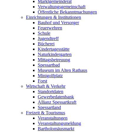
Marktgemeinderat
Verwaltungsgemeinschaft
Öffentliche Bekanntmachungen
Einrichtungen & Institutionen
Bauhof und Versorger
Feuerwehren
Schule
Jugendtreff
Bücherei
Kindertagesstätte
Naturkindergarten
Mittagsbetreuung
Spessartbad
Museum im Alten Rathaus
Minigolfplatz
Forst
Wirtschaft & Verkehr
Standortdaten
Gewerbedatenbank
Allianz Spessartkraft
Spessartland
Freizeit & Tourismus
Veranstaltungen
Veranstaltungsmeldung
Bartholomäusmarkt