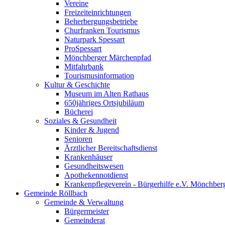
Vereine
Freizeiteinrichtungen
Beherbergungsbetriebe
Churfranken Tourismus
Naturpark Spessart
ProSpessart
Mönchberger Märchenpfad
Mitfahrbank
Tourismusinformation
Kultur & Geschichte
Museum im Alten Rathaus
650jähriges Ortsjubiläum
Bücherei
Soziales & Gesundheit
Kinder & Jugend
Senioren
Ärztlicher Bereitschaftsdienst
Krankenhäuser
Gesundheitswesen
Apothekennotdienst
Krankenpflegeverein - Bürgerhilfe e.V. Mönchber
Gemeinde Röllbach
Gemeinde & Verwaltung
Bürgermeister
Gemeinderat