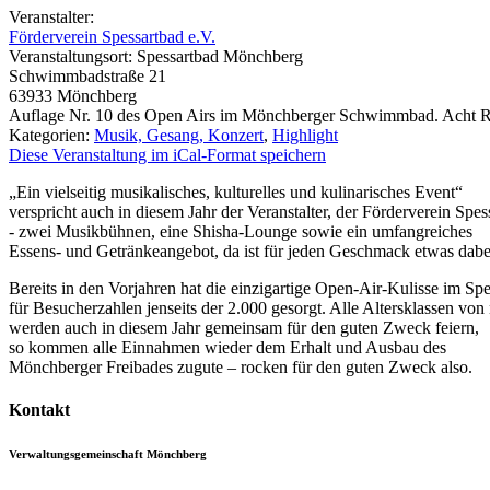
Veranstalter:
Förderverein Spessartbad e.V.
Veranstaltungsort:
Spessartbad Mönchberg
Schwimmbadstraße 21
63933
Mönchberg
Auflage Nr. 10 des Open Airs im Mönchberger Schwimmbad. Acht Regi
Kategorien:
Musik, Gesang, Konzert
,
Highlight
Diese Veranstaltung im iCal-Format speichern
„Ein vielseitig musikalisches, kulturelles und kulinarisches Event“
verspricht auch in diesem Jahr der Veranstalter, der Förderverein Spes
- zwei Musikbühnen, eine Shisha-Lounge sowie ein umfangreiches
Essens- und Getränkeangebot, da ist für jeden Geschmack etwas dabe
Bereits in den Vorjahren hat die einzigartige Open-Air-Kulisse im Sp
für Besucherzahlen jenseits der 2.000 gesorgt. Alle Altersklassen von
werden auch in diesem Jahr gemeinsam für den guten Zweck feiern,
so kommen alle Einnahmen wieder dem Erhalt und Ausbau des
Mönchberger Freibades zugute – rocken für den guten Zweck also.
Kontakt
Verwaltungsgemeinschaft Mönchberg