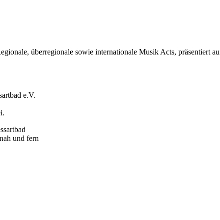
onale, überregionale sowie internationale Musik Acts, präsentiert a
sartbad e.V.
i.
essartbad
 nah und fern