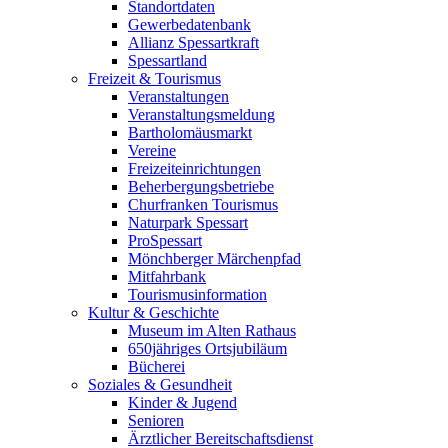
Standortdaten
Gewerbedatenbank
Allianz Spessartkraft
Spessartland
Freizeit & Tourismus
Veranstaltungen
Veranstaltungsmeldung
Bartholomäusmarkt
Vereine
Freizeiteinrichtungen
Beherbergungsbetriebe
Churfranken Tourismus
Naturpark Spessart
ProSpessart
Mönchberger Märchenpfad
Mitfahrbank
Tourismusinformation
Kultur & Geschichte
Museum im Alten Rathaus
650jähriges Ortsjubiläum
Bücherei
Soziales & Gesundheit
Kinder & Jugend
Senioren
Ärztlicher Bereitschaftsdienst