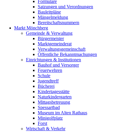
Formulare
Satzungen und Verordnungen
Bauleitpläne
Mängelmeldung
Bereitschaftsnummern
Markt Mönchberg
Gemeinde & Verwaltung
Bürgermeister
Marktgemeinderat
Verwaltungsgemeinschaft
Öffentliche Bekanntmachungen
Einrichtungen & Institutionen
Bauhof und Versorger
Feuerwehren
Schule
Jugendtreff
Bücherei
Kindertagesstätte
Naturkindergarten
Mittagsbetreuung
Spessartbad
Museum im Alten Rathaus
Minigolfplatz
Forst
Wirtschaft & Verkehr