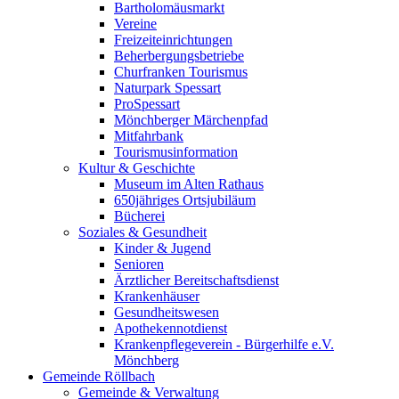
Bartholomäusmarkt
Vereine
Freizeiteinrichtungen
Beherbergungsbetriebe
Churfranken Tourismus
Naturpark Spessart
ProSpessart
Mönchberger Märchenpfad
Mitfahrbank
Tourismusinformation
Kultur & Geschichte
Museum im Alten Rathaus
650jähriges Ortsjubiläum
Bücherei
Soziales & Gesundheit
Kinder & Jugend
Senioren
Ärztlicher Bereitschaftsdienst
Krankenhäuser
Gesundheitswesen
Apothekennotdienst
Krankenpflegeverein - Bürgerhilfe e.V.
Mönchberg
Gemeinde Röllbach
Gemeinde & Verwaltung