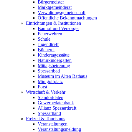
Bürgermeister
Marktgemeinderat
Verwaltungsgemeinschaft
Öffentliche Bekanntmachungen
Einrichtungen & Institutionen
Bauhof und Versorger
Feuerwehren
Schule
Jugendtreff
Bücherei
Kindertagesstätte
Naturkindergarten
Mittagsbetreuung
Spessartbad
Museum im Alten Rathaus
Minigolfplatz
Forst
Wirtschaft & Verkehr
Standortdaten
Gewerbedatenbank
Allianz Spessartkraft
Spessartland
Freizeit & Tourismus
Veranstaltungen
Veranstaltungsmeldung