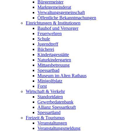
Bürgermeister
Marktgemeinderat
Verwaltungsgemeinschaft
Öffentliche Bekanntmachungen
Einrichtungen & Institutionen
Bauhof und Versorger
Feuerwehren
Schule
Jugendtreff
Bücherei
Kindertagesstätte
Naturkindergarten
Mittagsbetreuung
Spessartbad
Museum im Alten Rathaus
Minigolfplatz
Forst
Wirtschaft & Verkehr
Standortdaten
Gewerbedatenbank
Allianz Spessartkraft
Spessartland
Freizeit & Tourismus
Veranstaltungen
Veranstaltungsmeldung