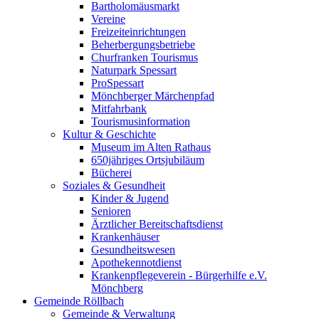
Bartholomäusmarkt
Vereine
Freizeiteinrichtungen
Beherbergungsbetriebe
Churfranken Tourismus
Naturpark Spessart
ProSpessart
Mönchberger Märchenpfad
Mitfahrbank
Tourismusinformation
Kultur & Geschichte
Museum im Alten Rathaus
650jähriges Ortsjubiläum
Bücherei
Soziales & Gesundheit
Kinder & Jugend
Senioren
Ärztlicher Bereitschaftsdienst
Krankenhäuser
Gesundheitswesen
Apothekennotdienst
Krankenpflegeverein - Bürgerhilfe e.V.
Mönchberg
Gemeinde Röllbach
Gemeinde & Verwaltung