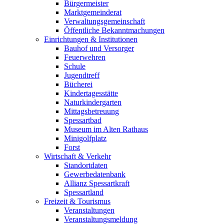
Bürgermeister
Marktgemeinderat
Verwaltungsgemeinschaft
Öffentliche Bekanntmachungen
Einrichtungen & Institutionen
Bauhof und Versorger
Feuerwehren
Schule
Jugendtreff
Bücherei
Kindertagesstätte
Naturkindergarten
Mittagsbetreuung
Spessartbad
Museum im Alten Rathaus
Minigolfplatz
Forst
Wirtschaft & Verkehr
Standortdaten
Gewerbedatenbank
Allianz Spessartkraft
Spessartland
Freizeit & Tourismus
Veranstaltungen
Veranstaltungsmeldung