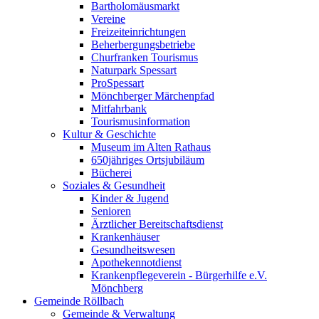
Bartholomäusmarkt
Vereine
Freizeiteinrichtungen
Beherbergungsbetriebe
Churfranken Tourismus
Naturpark Spessart
ProSpessart
Mönchberger Märchenpfad
Mitfahrbank
Tourismusinformation
Kultur & Geschichte
Museum im Alten Rathaus
650jähriges Ortsjubiläum
Bücherei
Soziales & Gesundheit
Kinder & Jugend
Senioren
Ärztlicher Bereitschaftsdienst
Krankenhäuser
Gesundheitswesen
Apothekennotdienst
Krankenpflegeverein - Bürgerhilfe e.V.
Mönchberg
Gemeinde Röllbach
Gemeinde & Verwaltung