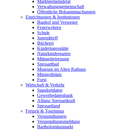
Marktgemeinderat
Verwaltungsgemeinschaft
Öffentliche Bekanntmachungen
Einrichtungen & Institutionen
Bauhof und Versorger
Feuerwehren
Schule
Jugendtreff
Bücherei
Kindertagesstätte
Naturkindergarten
Mittagsbetreuung
Spessartbad
Museum im Alten Rathaus
Minigolfplatz
Forst
Wirtschaft & Verkehr
Standortdaten
Gewerbedatenbank
Allianz Spessartkraft
Spessartland
Freizeit & Tourismus
Veranstaltungen
Veranstaltungsmeldung
Bartholomäusmarkt