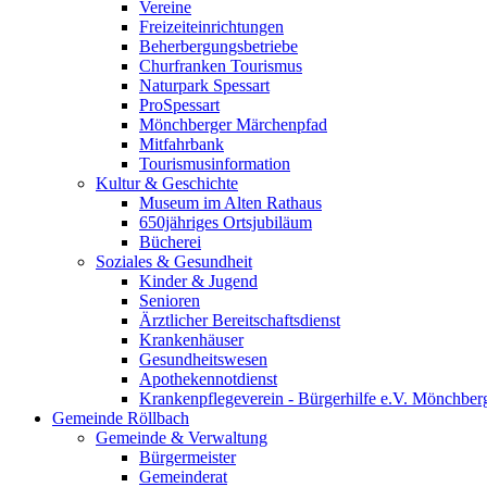
Vereine
Freizeiteinrichtungen
Beherbergungsbetriebe
Churfranken Tourismus
Naturpark Spessart
ProSpessart
Mönchberger Märchenpfad
Mitfahrbank
Tourismusinformation
Kultur & Geschichte
Museum im Alten Rathaus
650jähriges Ortsjubiläum
Bücherei
Soziales & Gesundheit
Kinder & Jugend
Senioren
Ärztlicher Bereitschaftsdienst
Krankenhäuser
Gesundheitswesen
Apothekennotdienst
Krankenpflegeverein - Bürgerhilfe e.V. Mönchber
Gemeinde Röllbach
Gemeinde & Verwaltung
Bürgermeister
Gemeinderat