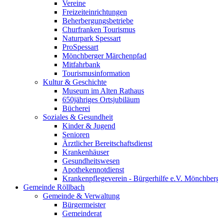
Vereine
Freizeiteinrichtungen
Beherbergungsbetriebe
Churfranken Tourismus
Naturpark Spessart
ProSpessart
Mönchberger Märchenpfad
Mitfahrbank
Tourismusinformation
Kultur & Geschichte
Museum im Alten Rathaus
650jähriges Ortsjubiläum
Bücherei
Soziales & Gesundheit
Kinder & Jugend
Senioren
Ärztlicher Bereitschaftsdienst
Krankenhäuser
Gesundheitswesen
Apothekennotdienst
Krankenpflegeverein - Bürgerhilfe e.V. Mönchber
Gemeinde Röllbach
Gemeinde & Verwaltung
Bürgermeister
Gemeinderat