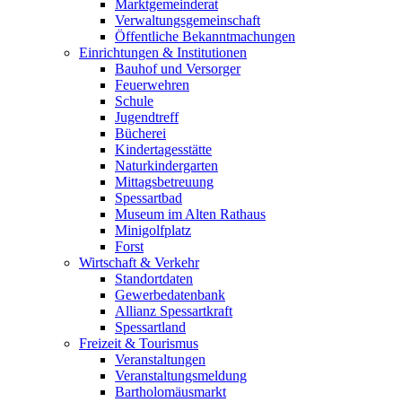
Marktgemeinderat
Verwaltungsgemeinschaft
Öffentliche Bekanntmachungen
Einrichtungen & Institutionen
Bauhof und Versorger
Feuerwehren
Schule
Jugendtreff
Bücherei
Kindertagesstätte
Naturkindergarten
Mittagsbetreuung
Spessartbad
Museum im Alten Rathaus
Minigolfplatz
Forst
Wirtschaft & Verkehr
Standortdaten
Gewerbedatenbank
Allianz Spessartkraft
Spessartland
Freizeit & Tourismus
Veranstaltungen
Veranstaltungsmeldung
Bartholomäusmarkt