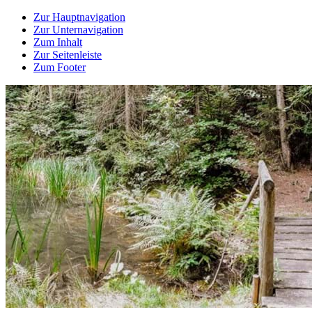
Zur Hauptnavigation
Zur Unternavigation
Zum Inhalt
Zur Seitenleiste
Zum Footer