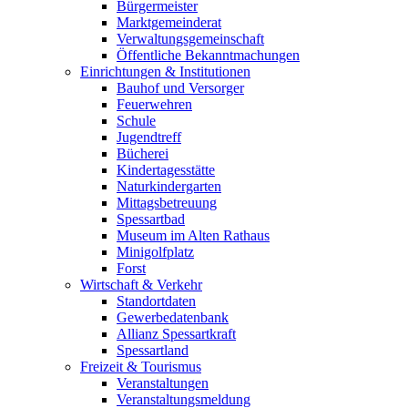
Bürgermeister
Marktgemeinderat
Verwaltungsgemeinschaft
Öffentliche Bekanntmachungen
Einrichtungen & Institutionen
Bauhof und Versorger
Feuerwehren
Schule
Jugendtreff
Bücherei
Kindertagesstätte
Naturkindergarten
Mittagsbetreuung
Spessartbad
Museum im Alten Rathaus
Minigolfplatz
Forst
Wirtschaft & Verkehr
Standortdaten
Gewerbedatenbank
Allianz Spessartkraft
Spessartland
Freizeit & Tourismus
Veranstaltungen
Veranstaltungsmeldung