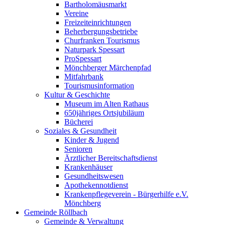
Bartholomäusmarkt
Vereine
Freizeiteinrichtungen
Beherbergungsbetriebe
Churfranken Tourismus
Naturpark Spessart
ProSpessart
Mönchberger Märchenpfad
Mitfahrbank
Tourismusinformation
Kultur & Geschichte
Museum im Alten Rathaus
650jähriges Ortsjubiläum
Bücherei
Soziales & Gesundheit
Kinder & Jugend
Senioren
Ärztlicher Bereitschaftsdienst
Krankenhäuser
Gesundheitswesen
Apothekennotdienst
Krankenpflegeverein - Bürgerhilfe e.V.
Mönchberg
Gemeinde Röllbach
Gemeinde & Verwaltung