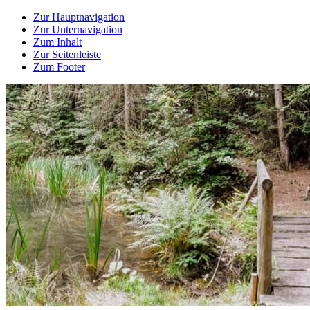
Zur Hauptnavigation
Zur Unternavigation
Zum Inhalt
Zur Seitenleiste
Zum Footer