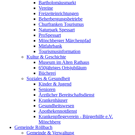
Bartholomäusmarkt
Vereine
Freizeiteinrichtungen
Beherbergungsbetriebe
Churfranken Tourismus
Naturpark Spessart
ProSpessart
Mönchberger Märchenpfad
Mitfahrbank
Tourismusinformation
Kultur & Geschichte
Museum im Alten Rathaus
650jähriges Ortsjubiläum
Bücherei
Soziales & Gesundheit
Kinder & Jugend
Senioren
Ärztlicher Bereitschaftsdienst
Krankenhäuser
Gesundheitswesen
Apothekennotdienst
Krankenpflegeverein - Bürgerhilfe e.V.
Mönchberg
Gemeinde Röllbach
Gemeinde & Verwaltung