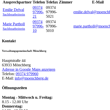
Ansprechpartner
Telefon
Telefax
Zimmer
E-Mail
09374
09374
Emilie
Delval
97996-
97996-
emilie.delval@moench
Sachbearbeiterin
21
5021
09374
09374
Marie
Partholl
97996-
97996-
marie.partholl@moenc
Sachbearbeiterin
10
5010
Kontakt
Verwaltungsgemeinschaft Mönchberg
Hauptstraße 44
63933
Mönchberg
Adresse in Google Maps anzeigen
Telefon:
09374 979960
E-Mail:
info@moenchberg.de
Öffnungszeiten
Montag - Mittwoch u. Freitag:
8.15 - 12.00 Uhr
Donnerstag: