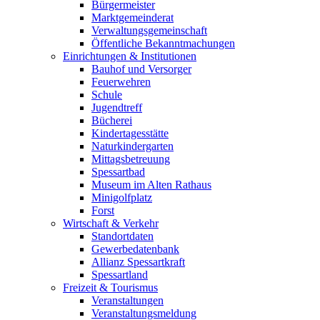
Bürgermeister
Marktgemeinderat
Verwaltungsgemeinschaft
Öffentliche Bekanntmachungen
Einrichtungen & Institutionen
Bauhof und Versorger
Feuerwehren
Schule
Jugendtreff
Bücherei
Kindertagesstätte
Naturkindergarten
Mittagsbetreuung
Spessartbad
Museum im Alten Rathaus
Minigolfplatz
Forst
Wirtschaft & Verkehr
Standortdaten
Gewerbedatenbank
Allianz Spessartkraft
Spessartland
Freizeit & Tourismus
Veranstaltungen
Veranstaltungsmeldung