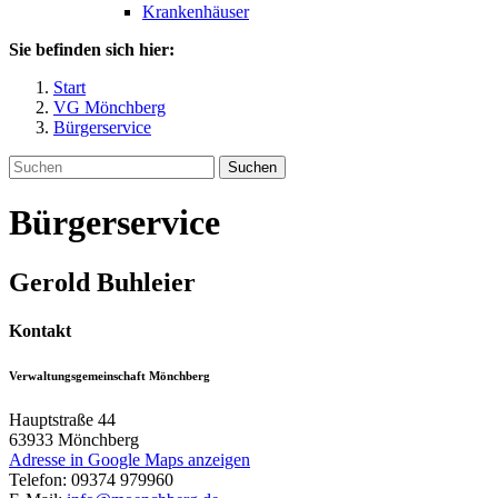
Krankenhäuser
Sie befinden sich hier:
Start
VG Mönchberg
Bürgerservice
Suchen
Bürgerservice
Gerold
Buhleier
Kontakt
Verwaltungsgemeinschaft Mönchberg
Hauptstraße 44
63933
Mönchberg
Adresse in Google Maps anzeigen
Telefon:
09374 979960