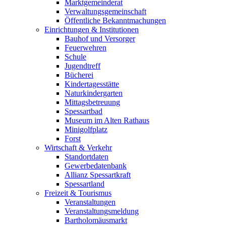
Marktgemeinderat
Verwaltungsgemeinschaft
Öffentliche Bekanntmachungen
Einrichtungen & Institutionen
Bauhof und Versorger
Feuerwehren
Schule
Jugendtreff
Bücherei
Kindertagesstätte
Naturkindergarten
Mittagsbetreuung
Spessartbad
Museum im Alten Rathaus
Minigolfplatz
Forst
Wirtschaft & Verkehr
Standortdaten
Gewerbedatenbank
Allianz Spessartkraft
Spessartland
Freizeit & Tourismus
Veranstaltungen
Veranstaltungsmeldung
Bartholomäusmarkt