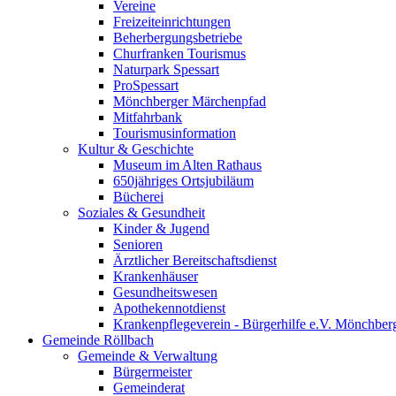
Vereine
Freizeiteinrichtungen
Beherbergungsbetriebe
Churfranken Tourismus
Naturpark Spessart
ProSpessart
Mönchberger Märchenpfad
Mitfahrbank
Tourismusinformation
Kultur & Geschichte
Museum im Alten Rathaus
650jähriges Ortsjubiläum
Bücherei
Soziales & Gesundheit
Kinder & Jugend
Senioren
Ärztlicher Bereitschaftsdienst
Krankenhäuser
Gesundheitswesen
Apothekennotdienst
Krankenpflegeverein - Bürgerhilfe e.V. Mönchber
Gemeinde Röllbach
Gemeinde & Verwaltung
Bürgermeister
Gemeinderat