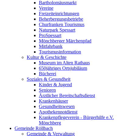
Bartholomäusmarkt
Vereine
Freizeiteinrichtungen
Beherbergungsbetriebe
Churfranken Tourismus
Naturpark Spessart
ProSpessart
Mönchberger Märchenpfad
Mitfahrbank
Tourismusinformation
Kultur & Geschichte
Museum im Alten Rathaus
650jähriges Ortsjubiläum
Bücherei
Soziales & Gesundheit
Kinder & Jugend
Senioren
Ärztlicher Bereitschaftsdienst
Krankenhäuser
Gesundheitswesen
Apothekennotdienst
Krankenpflegeverein - Bürgerhilfe e.V.
Mönchberg
Gemeinde Röllbach
Gemeinde & Verwaltung