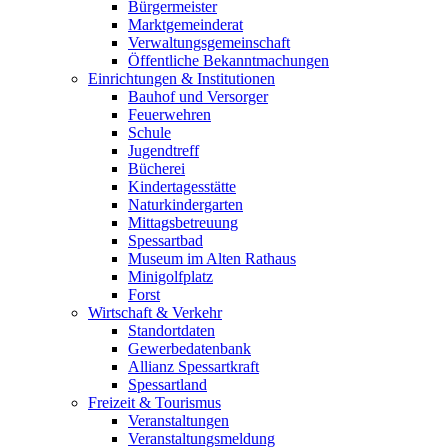
Bürgermeister
Marktgemeinderat
Verwaltungsgemeinschaft
Öffentliche Bekanntmachungen
Einrichtungen & Institutionen
Bauhof und Versorger
Feuerwehren
Schule
Jugendtreff
Bücherei
Kindertagesstätte
Naturkindergarten
Mittagsbetreuung
Spessartbad
Museum im Alten Rathaus
Minigolfplatz
Forst
Wirtschaft & Verkehr
Standortdaten
Gewerbedatenbank
Allianz Spessartkraft
Spessartland
Freizeit & Tourismus
Veranstaltungen
Veranstaltungsmeldung