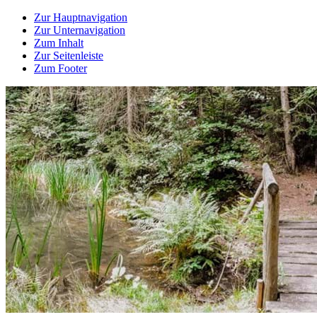
Zur Hauptnavigation
Zur Unternavigation
Zum Inhalt
Zur Seitenleiste
Zum Footer